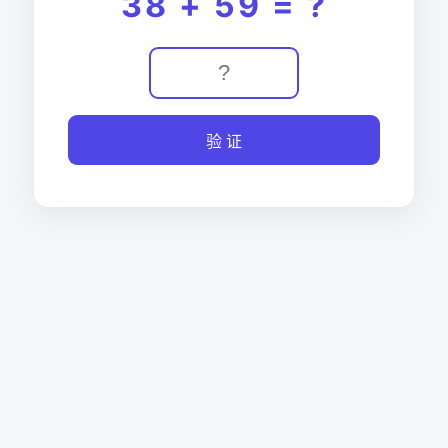
38 + 59 = ?
验 证