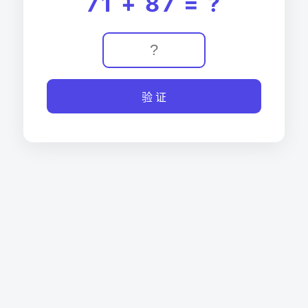
71 + 87 = ?
验 证