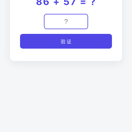
86 + 57 = ?
验 证