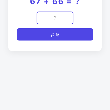
67 + 66 = ?
验 证