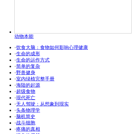
动物本能
•
饮食大脑：食物如何影响心理健康
•
生命的成形
•
生命的运作方式
•
简单的复杂
•
野兽健身
•
室内绿植完整手册
•
海陆的起源
•
超级食物
•
现代死亡
•
无人驾驶：从想象到现实
•
头条物理学
•
脑机简史
•
战斗细胞
•
疼痛的真相