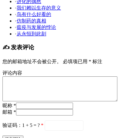
•
进化的偶然
•
我们赖以生存的意义
•
鸟有什么好看的
•
仿制药的真相
•
瘟疫与发展的悖论
•
从永恒到此刻
✍️ 发表评论
您的邮箱地址不会被公开。
必填项已用
*
标注
评论内容
昵称 *
邮箱 *
验证码：1 + 5 = ?
*