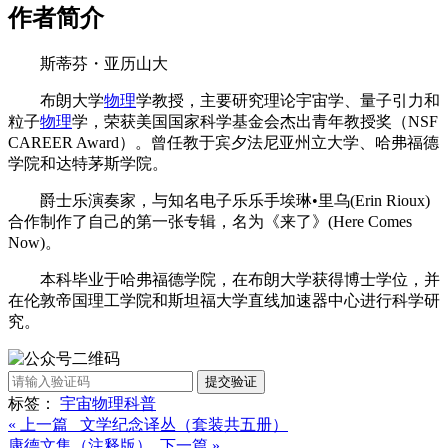
作者简介
斯蒂芬・亚历山大
布朗大学
物理
学教授，主要研究理论宇宙学、量子引力和
粒子
物理
学，荣获美国国家科学基金会杰出青年教授奖（NSF
CAREER Award）。曾任教于宾夕法尼亚州立大学、哈弗福德
学院和达特茅斯学院。
爵士乐演奏家，与知名电子乐乐手埃琳•里乌(Erin Rioux)
合作制作了自己的第一张专辑，名为《来了》(Here Comes
Now)。
本科毕业于哈弗福德学院，在布朗大学获得博士学位，并
在伦敦帝国理工学院和斯坦福大学直线加速器中心进行科学研
究。
提交验证
标签：
宇宙
物理
科普
« 上一篇 文学纪念译丛（套装共五册）
康德文集（注释版） 下一篇 »