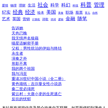
科普
社会
管理
科幻
科学
生活
理财
爱情
物理
科技
经典
经济
美国
纪实
职场
绘本
股票
美食
育儿
自然
随笔
金融
艺术
英国
营销
诗歌
计算机
诗词
逻辑
告诉她
天色已晚
我无惧声名狼藉
喵星语解密手册
父权：男性统治的伊始与终结
永生者
演奏之外
形影不离
我的两个祖国
我与冯至
重读20世纪中国小说（全二册）
黄色墙纸：吉尔曼女性小说选
秦二世必须死
紫云村：大唐小吏的生死逃亡
反抗的忧郁
本站所有书籍信息及简介均来自互联网，如页面侵犯到著作人