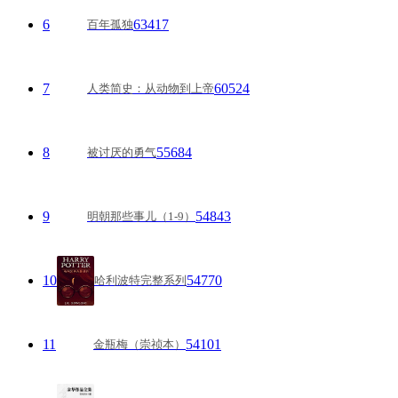
6
63417
百年孤独
7
60524
人类简史：从动物到上帝
8
55684
被讨厌的勇气
9
54843
明朝那些事儿（1-9）
10
54770
哈利波特完整系列
11
54101
金瓶梅（崇祯本）