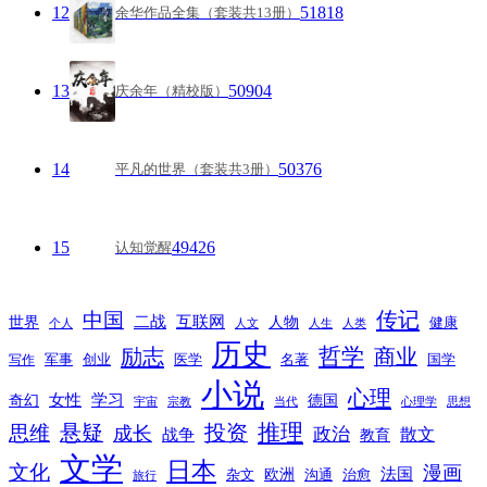
12
51818
余华作品全集（套装共13册）
13
50904
庆余年（精校版）
14
50376
平凡的世界（套装共3册）
15
49426
认知觉醒
传记
中国
互联网
世界
二战
人物
健康
个人
人文
人生
人类
历史
励志
哲学
商业
创业
医学
写作
军事
名著
国学
小说
心理
女性
奇幻
学习
德国
宇宙
宗教
当代
心理学
思想
推理
悬疑
投资
思维
成长
政治
散文
战争
教育
文学
日本
文化
漫画
法国
欧洲
沟通
治愈
杂文
旅行