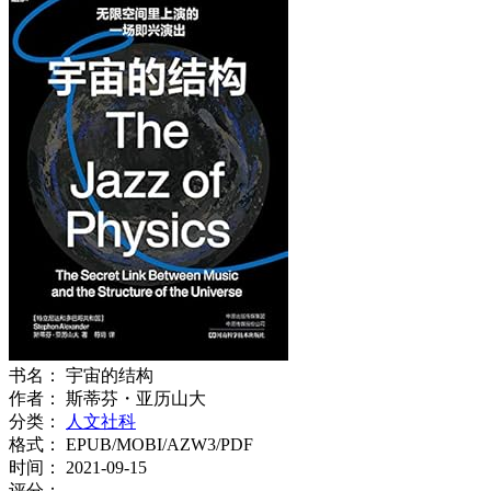
书名：
宇宙的结构
作者：
斯蒂芬・亚历山大
分类：
人文社科
格式：
EPUB/MOBI/AZW3/PDF
时间：
2021-09-15
评分：