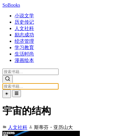
SoBooks
小说文学
历史传记
人文社科
励志成功
经济管理
学习教育
生活时尚
漫画绘本
☀️
☰
宇宙的结构
人文社科
斯蒂芬・亚历山大