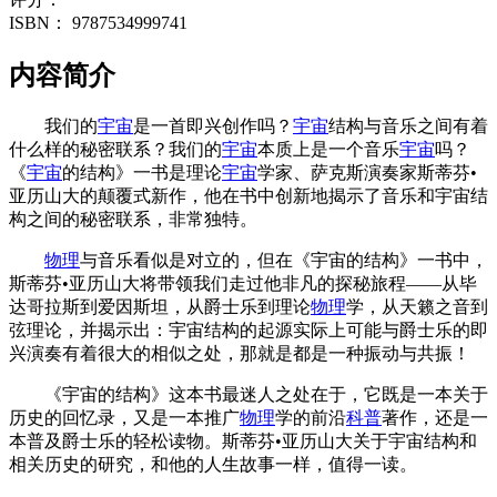
ISBN：
9787534999741
内容简介
我们的
宇宙
是一首即兴创作吗？
宇宙
结构与音乐之间有着
什么样的秘密联系？我们的
宇宙
本质上是一个音乐
宇宙
吗？
《
宇宙
的结构》一书是理论
宇宙
学家、萨克斯演奏家斯蒂芬•
亚历山大的颠覆式新作，他在书中创新地揭示了音乐和宇宙结
构之间的秘密联系，非常独特。
物理
与音乐看似是对立的，但在《宇宙的结构》一书中，
斯蒂芬•亚历山大将带领我们走过他非凡的探秘旅程——从毕
达哥拉斯到爱因斯坦，从爵士乐到理论
物理
学，从天籁之音到
弦理论，并揭示出：宇宙结构的起源实际上可能与爵士乐的即
兴演奏有着很大的相似之处，那就是都是一种振动与共振！
《宇宙的结构》这本书最迷人之处在于，它既是一本关于
历史的回忆录，又是一本推广
物理
学的前沿
科普
著作，还是一
本普及爵士乐的轻松读物。斯蒂芬•亚历山大关于宇宙结构和
相关历史的研究，和他的人生故事一样，值得一读。