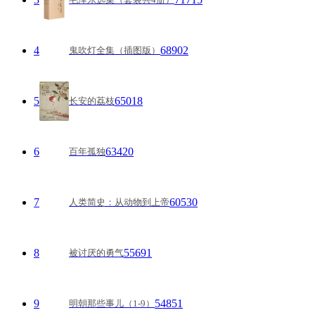
4
68902
鬼吹灯全集（插图版）
5
65018
长安的荔枝
6
63420
百年孤独
7
60530
人类简史：从动物到上帝
8
55691
被讨厌的勇气
9
54851
明朝那些事儿（1-9）