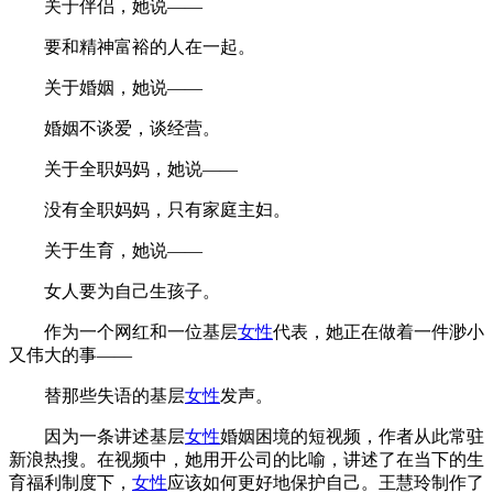
关于伴侣，她说——
要和精神富裕的人在一起。
关于婚姻，她说——
婚姻不谈爱，谈经营。
关于全职妈妈，她说——
没有全职妈妈，只有家庭主妇。
关于生育，她说——
女人要为自己生孩子。
作为一个网红和一位基层
女性
代表，她正在做着一件渺小
又伟大的事——
替那些失语的基层
女性
发声。
因为一条讲述基层
女性
婚姻困境的短视频，作者从此常驻
新浪热搜。在视频中，她用开公司的比喻，讲述了在当下的生
育福利制度下，
女性
应该如何更好地保护自己。王慧玲制作了