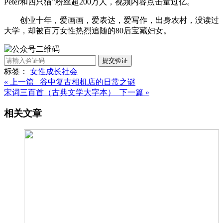
Peter和四只猫”粉丝超200万人，视频内容点击量过亿。
创业十年，爱画画，爱表达，爱写作，出身农村，没读过
大学，却被百万女性热烈追随的80后宝藏妇女。
提交验证
标签：
女性
成长
社会
« 上一篇 谷中复古相机店的日常之谜
宋词三百首（古典文学大字本） 下一篇 »
相关文章