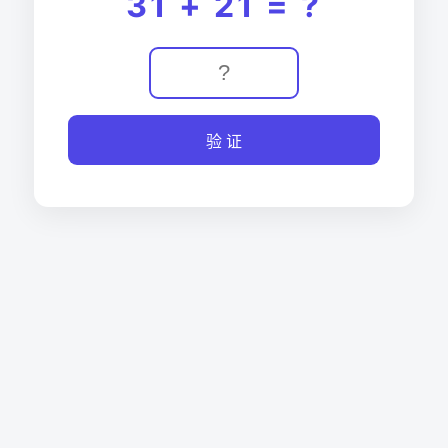
31 + 21 = ?
验 证