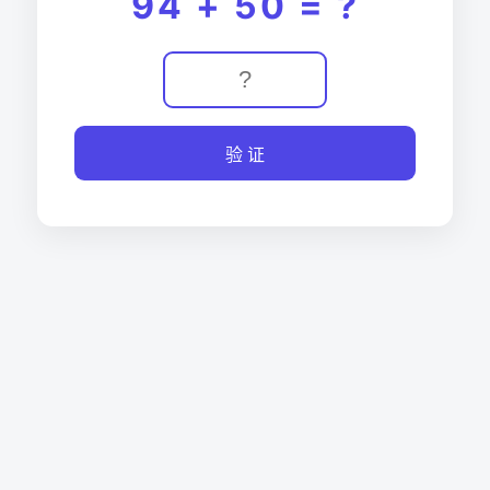
94 + 50 = ?
验 证