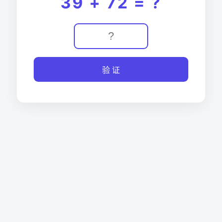
39 + 72 = ?
验 证