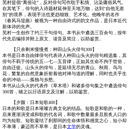
芜村提倡“离俗论”，反对俳句写作耽于私情、沾染庸俗风气。
在其笔下，俳句的入诗题材延伸至天地万物，达到“自他无差
别”的境界，表现手法也更趋细致、艺术化。他晚年的名作
《春风马堤曲》被视为一种自由诗式的韵文作品，是日本近代
新体诗的先声。
芜村一生创作了约三千句俳句。本书从中遴选三百余句，按年
代先后编排并附上原文、读音及简注，以助鉴赏。
【只余剩米慢慢煮：种田山头火俳句300】
本书是日本自由律俳句代表诗人种田山头火的俳句精选集，其
俳句不羁于传统的五—七—五音律，正如其生命不拘于世俗，
自由迁徙。山头火的俳句，是延绵无尽的青山、秋雨、鸟与
花，繁复的自然意象折射着他对禅与道的理解，同时也关乎生
命的冲动——孤独与乡愁。
本书从山头火的代表作《草木塔》和诸多俳句集之中遴选俳句
300首，辅之以日语原文及注解，以助鉴赏。
【夕颜：日本短歌400】
日本的和歌是日本璀璨古典文化的结晶。短歌是和歌的一种，
后来逐渐演变成和歌的代名词，和歌中数量最多且脍炙人口的
均为短歌。短歌凝结了刹那间的生命体悟和感觉之心，短小却
不单薄，豪迈而不草率，是日本
文学
的灵魂。