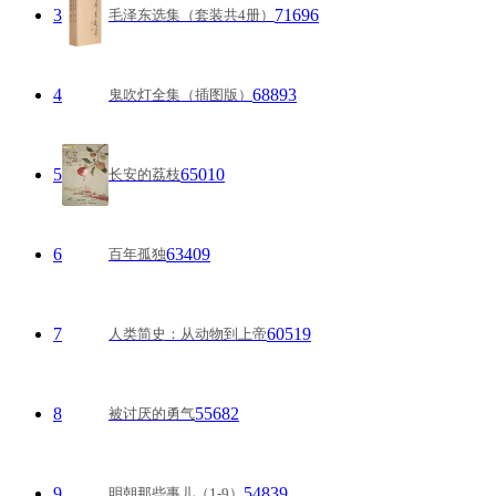
3
71696
毛泽东选集（套装共4册）
4
68893
鬼吹灯全集（插图版）
5
65010
长安的荔枝
6
63409
百年孤独
7
60519
人类简史：从动物到上帝
8
55682
被讨厌的勇气
9
54839
明朝那些事儿（1-9）