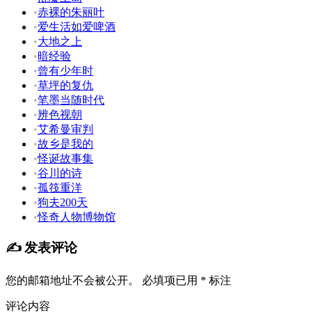
•
赤裸的朱丽叶
•
爱生活如爱啤酒
•
大地之上
•
暗经验
•
曾有少年时
•
草坪的复仇
•
笔墨当随时代
•
辨色视朝
•
艾希曼审判
•
故乡是我的
•
怪诞故事集
•
谷川的诗
•
孤筏重洋
•
狗夫200天
•
怪奇人物博物馆
✍️ 发表评论
您的邮箱地址不会被公开。
必填项已用
*
标注
评论内容