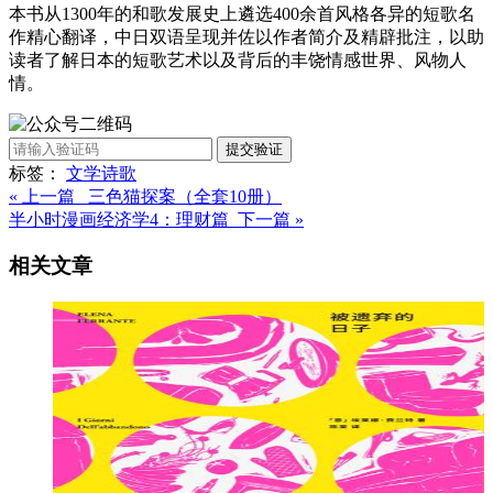
本书从1300年的和歌发展史上遴选400余首风格各异的短歌名
作精心翻译，中日双语呈现并佐以作者简介及精辟批注，以助
读者了解日本的短歌艺术以及背后的丰饶情感世界、风物人
情。
提交验证
标签：
文学
诗歌
« 上一篇 三色猫探案（全套10册）
半小时漫画经济学4：理财篇 下一篇 »
相关文章