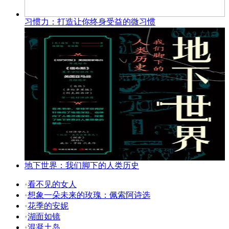
习惯力：打造让你终身受益的微习惯
地下世界：我们脚下的人类历史
•
看不见的女人
•
想象一朵未来的玫瑰：佩索阿诗选
•
花季的安妮
•
湖面如镜
•
混凝土岛