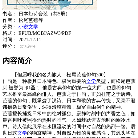
书名：
日本短诗套装（共5册）
作者：
松尾芭蕉等
分类：
小说文学
格式：
EPUB/MOBI/AZW3/PDF
时间：
2021-12-11
评分：
暂无评分
内容简介
【但愿呼我的名为旅人：松尾芭蕉俳句300】
俳句是一种极具日本特色、极为重要的
文学
类型，而松尾芭蕉
则 被誉为“俳圣”。他是古典俳句的第一位大师，也是将俳句
艺术推至最高峰的俳人。芭蕉之于俳句，正如杜甫之于唐诗。
芭蕉的俳句，既承袭了汉诗、日本和歌的古典传统，又毫不避
讳掺杂日常俗语，深得滑稽精髓，极富自由创作的精神。
芭蕉擅长捕捉日常中的绝对孤独、寂静时刻中的声香之色，如
晨昏树叶被照得灼热时的香气，又如蛙跃进古池时的幽冷水
声。诗人借此展示在永恒流动的时间中对自然的热烈一瞥。后
世日式
文学
的物哀精神，对自然万物的灵敏感性，其源头均在