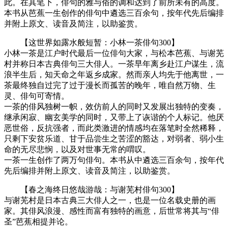
此。在其笔下，俳句的雅与俗的调和达到了前所未有的高度。
本书从芭蕉一生创作的俳句中遴选三百余句，按年代先后编排
并附上原文、读音及简注，以助鉴赏。
【这世界如露水般短暂：小林一茶俳句300】
小林一茶是江户时代最后一位俳句大家，与松本芭蕉、与谢芜
村并称日本古典俳句三大俳人。一茶早年离乡赴江户谋生，流
浪半生后，知天命之年返乡成家。然而亲人均先于他离世，一
茶最终独自过完了过于漫长而孤苦的晚年，唯自然万物、生
灵、俳句可寄情。
一茶的俳风独树一帜，效仿前人的同时又发展出独特的变奏，
继承闲寂、幽玄美学的同时，又带上了诙谐的个人标记。他厌
恶世俗，反抗强者，而此类激进的情感均在落笔时全然稀释，
只剩下安贫乐道、甘于品尝生之苦涩的豁达，对弱者、弱小生
命的无尽悲悯，以及对世事无常的喟叹。
一茶一生创作了两万句俳句。本书从中遴选三百余句，按年代
先后编排并附上原文、读音及简注，以助鉴赏。
【春之海终日悠哉游哉：与谢芜村俳句300】
与谢芜村是日本古典三大俳人之一，也是一位名载史册的画
家。其俳风浪漫、感性而富有独特的画意，后世常将其与“俳
圣”芭蕉相提并论。