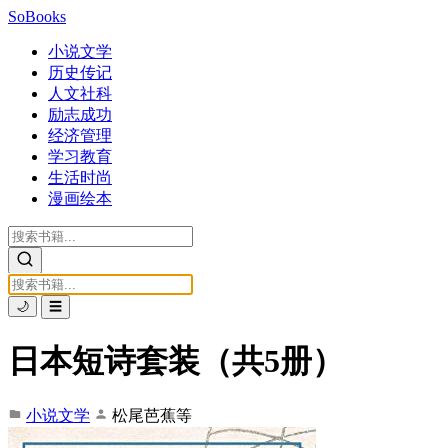
SoBooks
小说文学
历史传记
人文社科
励志成功
经济管理
学习教育
生活时尚
漫画绘本
🌙
☰
日本短诗套装（共5册）
小说文学
松尾芭蕉等