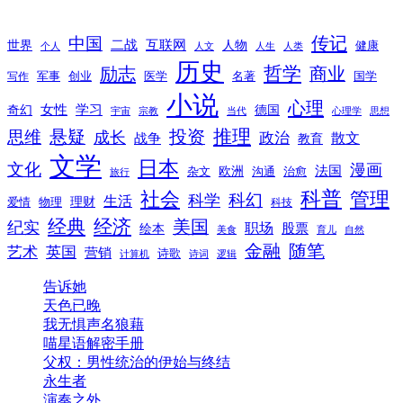
传记
中国
互联网
世界
二战
人物
健康
个人
人文
人生
人类
历史
励志
哲学
商业
创业
医学
写作
军事
名著
国学
小说
心理
女性
奇幻
学习
德国
宇宙
宗教
当代
心理学
思想
推理
悬疑
投资
思维
成长
政治
散文
战争
教育
文学
日本
文化
漫画
法国
欧洲
沟通
治愈
杂文
旅行
科普
社会
管理
科幻
科学
生活
理财
爱情
物理
科技
经典
经济
美国
纪实
职场
绘本
股票
美食
育儿
自然
随笔
金融
艺术
英国
营销
诗歌
计算机
诗词
逻辑
告诉她
天色已晚
我无惧声名狼藉
喵星语解密手册
父权：男性统治的伊始与终结
永生者
演奏之外