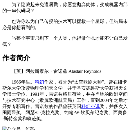
为了隐藏起来免遭屠戮，你愿意抛弃肉体，变成机器内部
的一串代码吗？
也许你以为自己传授的技术可以拯救一个星球，但结局未
必是你想看到的。
当整个宇宙只剩下一个人类，他得做什么才能不让自己发
疯？
作者简介
【英】阿拉斯泰尔・雷诺兹 Alastair Reynolds
1966年生。
科幻
作家，被誉为“太空歌剧大师”。曾在纽卡
斯尔大学攻读物理学和天文学，并于圣安德鲁斯大学获得天文
学博士学位。1991年，雷诺兹移居荷兰，并在当地的欧洲空间
与技术研究中心（隶属欧洲航天局）工作，直到2004年之后才
开始专职写作。雷诺兹的作品曾获英国
科幻
小说
奖，并多次入
围雨果奖、阿瑟·C·克拉克奖、约翰·W·坎贝尔纪念奖、西奥多
·斯特金奖和轨迹奖。