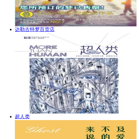
达勒古特梦百货店
超人类