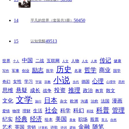
14
50450
平凡的世界（套装共3册）
15
49513
认知觉醒
传记
中国
互联网
世界
二战
人物
健康
个人
人文
人生
人类
历史
励志
哲学
商业
创业
医学
写作
军事
名著
国学
小说
心理
女性
奇幻
学习
德国
宇宙
宗教
当代
心理学
思想
推理
悬疑
投资
思维
成长
政治
散文
战争
教育
文学
日本
文化
漫画
法国
欧洲
沟通
治愈
杂文
旅行
科普
社会
管理
科幻
科学
生活
理财
爱情
物理
科技
经典
经济
美国
纪实
职场
绘本
股票
美食
育儿
自然
随笔
金融
艺术
英国
营销
诗歌
计算机
诗词
逻辑