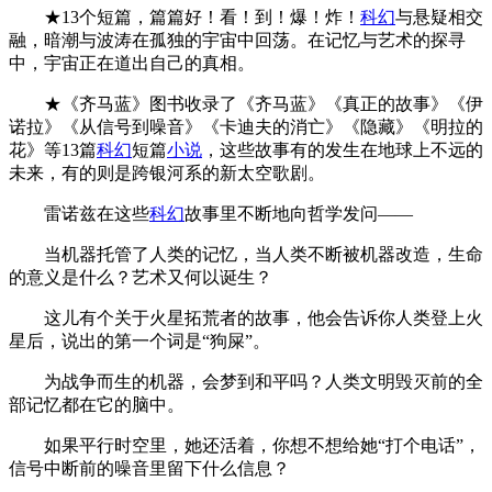
★13个短篇，篇篇好！看！到！爆！炸！
科幻
与悬疑相交
融，暗潮与波涛在孤独的宇宙中回荡。在记忆与艺术的探寻
中，宇宙正在道出自己的真相。
★《齐马蓝》图书收录了《齐马蓝》《真正的故事》《伊
诺拉》《从信号到噪音》《卡迪夫的消亡》《隐藏》《明拉的
花》等13篇
科幻
短篇
小说
，这些故事有的发生在地球上不远的
未来，有的则是跨银河系的新太空歌剧。
雷诺兹在这些
科幻
故事里不断地向哲学发问——
当机器托管了人类的记忆，当人类不断被机器改造，生命
的意义是什么？艺术又何以诞生？
这儿有个关于火星拓荒者的故事，他会告诉你人类登上火
星后，说出的第一个词是“狗屎”。
为战争而生的机器，会梦到和平吗？人类文明毁灭前的全
部记忆都在它的脑中。
如果平行时空里，她还活着，你想不想给她“打个电话”，
信号中断前的噪音里留下什么信息？