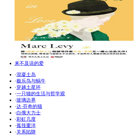
来不及说的爱
•
混凝土岛
•
极乐鸟与蜗牛
•
穿越土星环
•
一只猫的生活与哲学观
•
玻璃边界
•
达·芬奇的猫
•
白俄大力士
•
彩虹几度
•
孤筏重洋
•
关系陷阱