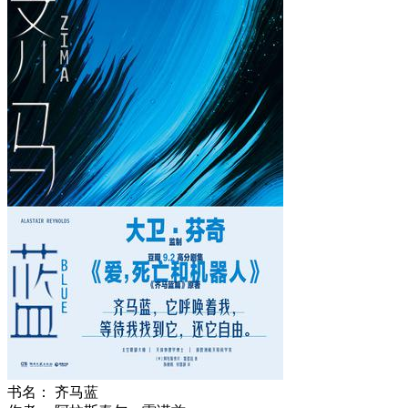
书名：
齐马蓝