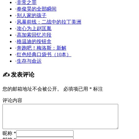
•
非常之罪
•
奉俊昊的全部瞬间
•
别人家的孩子
•
风暴前线：二战中的拉丁美洲
•
攻心为上赵匡胤
•
高加索回忆片段
•
格温迪的按钮盒
•
奔跑吧！梅洛斯：新解
•
红色经典口袋书（10本）
•
生存与命运
✍️ 发表评论
您的邮箱地址不会被公开。
必填项已用
*
标注
评论内容
昵称 *