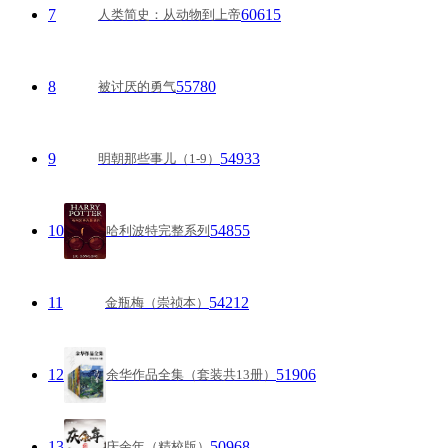
7
60615
人类简史：从动物到上帝
8
55780
被讨厌的勇气
9
54933
明朝那些事儿（1-9）
10
54855
哈利波特完整系列
11
54212
金瓶梅（崇祯本）
12
51906
余华作品全集（套装共13册）
13
50968
庆余年（精校版）