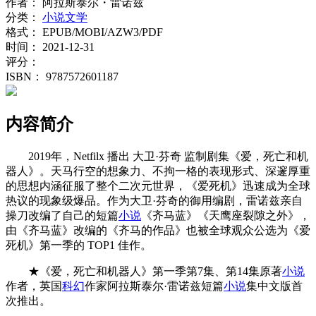
作者：
阿拉斯泰尔・雷诺兹
分类：
小说文学
格式：
EPUB/MOBI/AZW3/PDF
时间：
2021-12-31
评分：
ISBN：
9787572601187
内容简介
2019年，Netfilx 播出 大卫·芬奇 监制剧集《爱，死亡和机
器人》。天马行空的想象力、不拘一格的表现形式、深邃厚重
的思想内涵征服了整个二次元世界，《爱死机》迅速成为全球
热议的现象级爆品。作为大卫·芬奇的御用编剧，雷诺兹亲自
操刀改编了自己的短篇
小说
《齐马蓝》《天鹰座裂隙之外》，
由《齐马蓝》改编的《齐马的作品》也被全球观众公选为《爱
死机》第一季的 TOP1 佳作。
★《爱，死亡和机器人》第一季第7集、第14集原著
小说
作者，英国
科幻
作家阿拉斯泰尔·雷诺兹短篇
小说
集中文版首
次推出。