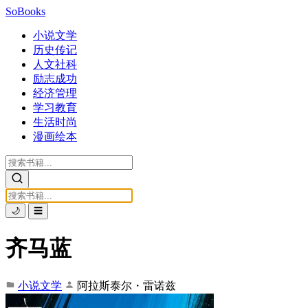
SoBooks
小说文学
历史传记
人文社科
励志成功
经济管理
学习教育
生活时尚
漫画绘本
🌙
☰
齐马蓝
小说文学
阿拉斯泰尔・雷诺兹