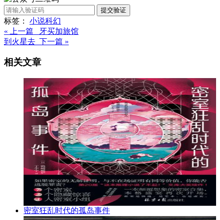
提交验证
标签：
小说
科幻
« 上一篇 牙买加旅馆
到火星去 下一篇 »
相关文章
密室狂乱时代的孤岛事件