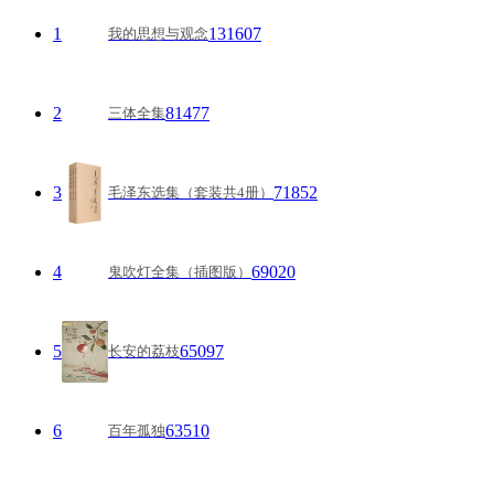
1
131607
我的思想与观念
2
81477
三体全集
3
71852
毛泽东选集（套装共4册）
4
69020
鬼吹灯全集（插图版）
5
65097
长安的荔枝
6
63510
百年孤独