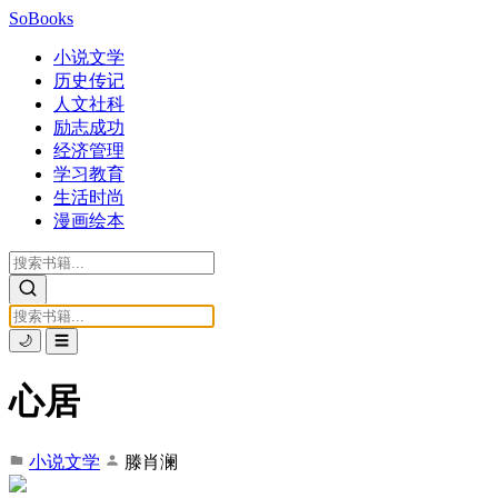
SoBooks
小说文学
历史传记
人文社科
励志成功
经济管理
学习教育
生活时尚
漫画绘本
🌙
☰
心居
小说文学
滕肖澜