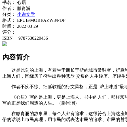
书名：
心居
作者：
滕肖澜
分类：
小说文学
格式：
EPUB/MOBI/AZW3/PDF
时间：
2022-03-29
评分：
ISBN：
9787530220436
内容简介
这是此刻的上海，有着生于斯长于斯的城市常驻者，折腾
上海人们，围绕房子衍生出种种悲欣 交集的人生经历。历经
作者不疾不徐、细腻软糯的行文风格，正是“沪上味道”
《心居》写的是上海，更是上海人。书中的人们，那样顽
写的正是我们周遭的人生。（滕肖澜）
在滕肖澜的故事里，每个人都有追求，这很符合上海这座
俗的话说出市民真理，用市民的话表达市民的追求、市民的哲学