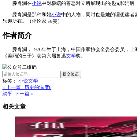
滕肖澜在
小说
中对极端的善恶对立所展现出的抵抗和消解
滕肖澜是那种和她
小说
中的人物，同时也是她的理想读者
乐趣所在。（评论家 岳雯）
作者简介
滕肖澜，1976年生于上海，中国作家协会全委会委员，
《美丽的日子》获第六届鲁迅
文学
奖。
提交验证
标签：
小说
文学
« 上一篇 历史的温度6
躺平 下一篇 »
相关文章