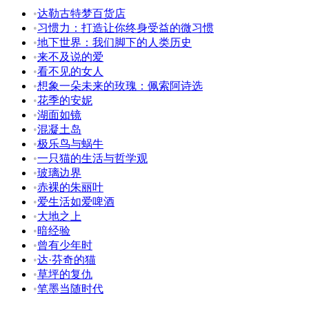
•
达勒古特梦百货店
•
习惯力：打造让你终身受益的微习惯
•
地下世界：我们脚下的人类历史
•
来不及说的爱
•
看不见的女人
•
想象一朵未来的玫瑰：佩索阿诗选
•
花季的安妮
•
湖面如镜
•
混凝土岛
•
极乐鸟与蜗牛
•
一只猫的生活与哲学观
•
玻璃边界
•
赤裸的朱丽叶
•
爱生活如爱啤酒
•
大地之上
•
暗经验
•
曾有少年时
•
达·芬奇的猫
•
草坪的复仇
•
笔墨当随时代