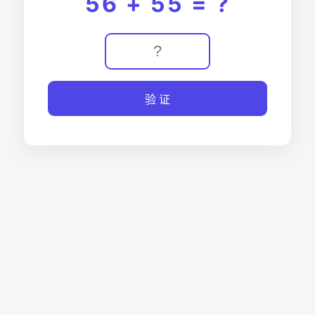
56 + 55 = ?
验 证