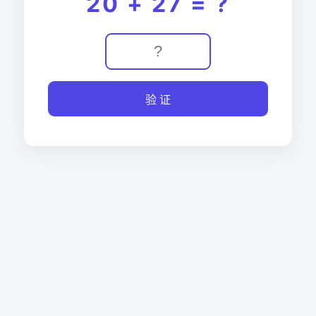
20 + 27 = ?
验 证