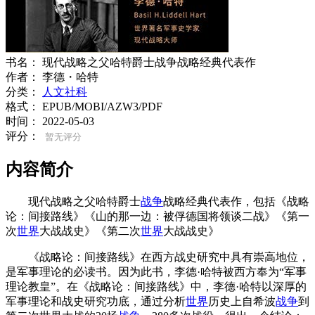
书名：
现代战略之父哈特爵士战争战略经典代表作
作者：
李德・哈特
分类：
人文社科
格式：
EPUB/MOBI/AZW3/PDF
时间：
2022-05-03
评分：
暂无评分
内容简介
现代战略之父哈特爵士
战争
战略经典代表作，包括《战略
论：间接路线》《山的那一边：被俘德国将领谈二战》《第一
次
世界
大战战史》《第二次
世界
大战战史》
《战略论：间接路线》在西方战史研究中具有崇高地位，
是军事理论的必读书。因为此书，李德·哈特被西方奉为“军事
理论教皇”。在《战略论：间接路线》中，李德·哈特以深厚的
军事理论和战史研究功底，通过分析
世界
历史上自希波
战争
到