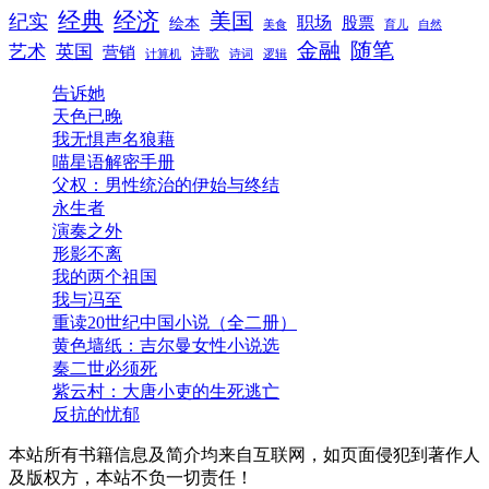
经典
经济
美国
纪实
职场
绘本
股票
美食
育儿
自然
随笔
金融
艺术
英国
营销
诗歌
计算机
诗词
逻辑
告诉她
天色已晚
我无惧声名狼藉
喵星语解密手册
父权：男性统治的伊始与终结
永生者
演奏之外
形影不离
我的两个祖国
我与冯至
重读20世纪中国小说（全二册）
黄色墙纸：吉尔曼女性小说选
秦二世必须死
紫云村：大唐小吏的生死逃亡
反抗的忧郁
本站所有书籍信息及简介均来自互联网，如页面侵犯到著作人
及版权方，本站不负一切责任！