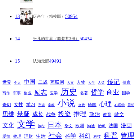
13
50954
庆余年（精校版）
14
50434
平凡的世界（套装共3册）
15
49491
认知觉醒
传记
中国
互联网
世界
二战
人物
健康
个人
人文
人生
人类
历史
励志
哲学
商业
创业
医学
写作
军事
名著
国学
小说
心理
女性
奇幻
学习
德国
宇宙
宗教
当代
心理学
思想
推理
悬疑
投资
思维
成长
政治
散文
战争
教育
文学
日本
文化
漫画
法国
欧洲
沟通
治愈
杂文
旅行
科普
社会
管理
科幻
科学
生活
理财
爱情
物理
科技