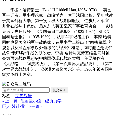
李德・哈特爵士（Basil H.Liddell Hart,1895-1970），英国
军事记者、军事理论家、战略学家。生于法国巴黎。早年就读
于英国剑桥大学。第一次世界大战期间服役，任步兵团军官，
并曾在战斗中负伤。后来加入英国皇家军事教育协会。一战结
束后，先后服务于《英国每日电讯报》（1925-1935）和《英
国泰晤士报》（1935-1939），从事军事记者工作。李德·哈特
同时也是著名的军事战略家，在军事学上提出了“间接路线”的
观念以及涵盖军事以外领域的“大战略”概念，同时他也是现代
战争“装甲兵”作战的鼓吹者。李德·哈特与克劳塞维兹同时被
誉为西方战略思想史中的两位现代战略大师。主要著作有：
《大战略——间接路线》、《第一次世界大战战史》、《第二
次世界大战战史》、《沙漠之狐隆美尔》等。1966年被英国皇
家授予爵士勋章。
提交验证
标签：
世界
战争
« 上一篇 理论最小值：经典力学
巨人·妙计·龙 下一篇 »