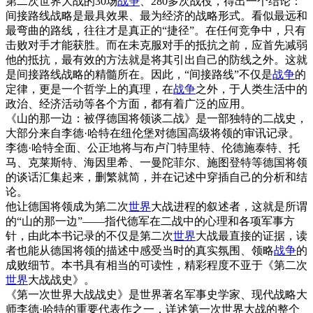
第二次世界大战的30场
战争
、280多次战役，得出一个结论：
间接路线战略是最具效果、最为经济的战略形式。看似最远和
最弯曲的路线，往往才是真正的“捷径”。在任何竞争中，只有
击败对手才能获胜。而在未克服对手的抵抗之前，应首先减弱
他的抵抗，最有效的方法就是将其引出自己的防线之外。这就
是间接路线战略的精髓所在。因此，“间接路线”不仅是
战争
的
定律，更是一个哲学上的真理，在
战争
之外，于人类生活中的
政治、经济活动等各个方面，都有着广泛的应用。
《山的那一边：被俘德国将领谈二战》是一部独特的二战史，
大部分来自李德·哈特在纽伦堡对德国高级将领的审讯记录。
李德·哈特全面、公正地将与布卢门特里特、伦德施泰特、托
马、克莱斯特、海因里希、一曼陀菲尔、施图登特等德国将领
的谈话汇集起来，删繁就简，并在记述中穿插自己的分析和结
论。
他让德国将领成为第二次
世界
大战进程的叙述者，这就是所谓
的“山的那一边”——指代德军在二战中的心理和各项军事方
针，由此本书记录的不仅是第二次
世界
大战最直接的证据，读
者也能从德国将领的描述中感受当时的真实氛围、领略
战争
的
成败细节。本书具有相当的可读性，精彩程度不亚于《第二次
世界
大战战史》。
《第一次世界大战战史》是世界著名军事史学家、现代战略大
师李德·哈特的重要代表作之一，详述第一次世界大战的整个