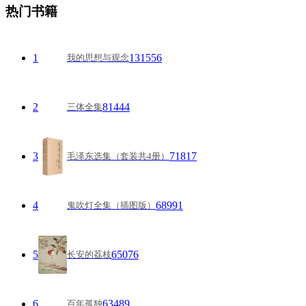
热门书籍
1
131556
我的思想与观念
2
81444
三体全集
3
71817
毛泽东选集（套装共4册）
4
68991
鬼吹灯全集（插图版）
5
65076
长安的荔枝
6
63489
百年孤独