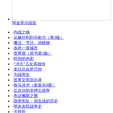
阿金库尔战役
•
内战之殇
•
从赫尔利到马歇尔（第3版）
•
魔法、节日、动植物
•
杀死一座城市
•
世界观（原书第3版）
•
时间的色彩
•
“冲天”儿女英雄传
•
末日总在咫尺间
•
为战而生
•
世界文明启示录
•
铁马冰河（套装共8册）
•
丘吉尔的非绅士战争
•
布达佩斯之围
•
隐形军队：游击战的历史
•
明末农民战争史
•
大转折