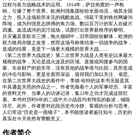
过程与各方战略战术的运用。 1914年，萨拉热窝的一声枪
响，引爆了整个世界。欧洲列强集团纷纷全面动员，倾其全国
之力，投入这场前所未见的残酷血战。绵延千里的铁丝网壕沟
阵地，成为列强意志拼搏的角力场。数以百万计的军人在破片
四溅、血流成河的泥泞战场，试图打出世界新秩序的黎明。
兵灾遍及亚欧非三洲，炮火烟硝中，旧帝国纷纷解体，欧洲的
权力格局亦随之改变，然而这场号称将结束一切战争的战争，
造成的结果，竟是下一场更大规模的世界大战……
《第二次世界大战战史》第二次世界大战是人类有史以来最大
规模的战争，无论是战火波及的区域、直接或间接参与的国
家、生命财产的损失等，没有其他的战争堪与比拟；其所造成
的冲击与影响，更是全面而深远，值得我们加以关注、省思。
在第二次世界大战史的着作中，李德·哈特的这本书无疑是其
中具通盘关照的作品之一。作者凭藉着个人的军事经历、丰富
的资料文件、当事人的访谈记录，集22年之功才完成这部巨
着。本书对历时6年的二战中大小战役均有翔实的叙述，铺陈
详尽。此外，作者更对此段历史作冷静、客观的分析与思考。
人们常说“历史是一面镜子”，本书能使读者鉴往知今，历史的
真实在今天依然有警醒意义。
作者简介