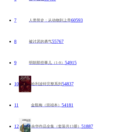
7
60593
人类简史：从动物到上帝
8
55767
被讨厌的勇气
9
54915
明朝那些事儿（1-9）
10
54837
哈利波特完整系列
11
54181
金瓶梅（崇祯本）
12
51887
余华作品全集（套装共13册）