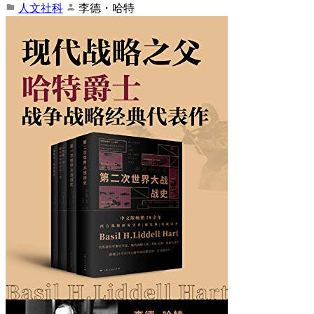
人文社科
李德・哈特