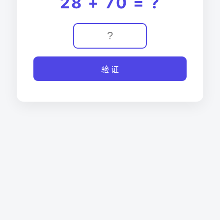
28 + 70 = ?
验 证