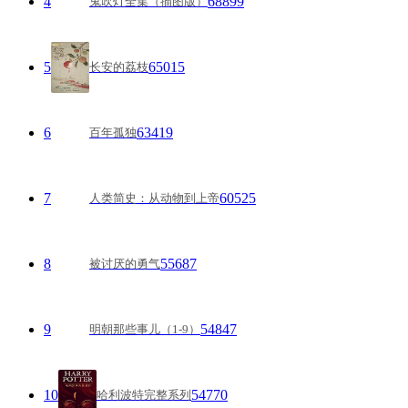
4
68899
鬼吹灯全集（插图版）
5
65015
长安的荔枝
6
63419
百年孤独
7
60525
人类简史：从动物到上帝
8
55687
被讨厌的勇气
9
54847
明朝那些事儿（1-9）
10
54770
哈利波特完整系列