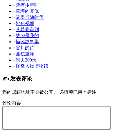
•
曾有少年时
•
草坪的复仇
•
笔墨当随时代
•
辨色视朝
•
艾希曼审判
•
故乡是我的
•
怪诞故事集
•
谷川的诗
•
孤筏重洋
•
狗夫200天
•
怪奇人物博物馆
✍️ 发表评论
您的邮箱地址不会被公开。
必填项已用
*
标注
评论内容