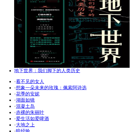
地下世界：我们脚下的人类历史
•
看不见的女人
•
想象一朵未来的玫瑰：佩索阿诗选
•
花季的安妮
•
湖面如镜
•
混凝土岛
•
赤裸的朱丽叶
•
爱生活如爱啤酒
•
大地之上
•
暗经验