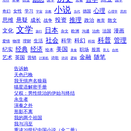
创业
医学
写作
军事
名著
国学
小说
心理
女性
奇幻
学习
德国
宇宙
宗教
当代
心理学
思想
推理
悬疑
投资
思维
成长
政治
散文
战争
教育
文学
日本
文化
漫画
法国
欧洲
沟通
治愈
杂文
旅行
科普
社会
管理
科幻
科学
生活
理财
爱情
物理
科技
经典
经济
美国
纪实
职场
绘本
股票
美食
育儿
自然
随笔
金融
艺术
英国
营销
诗歌
计算机
诗词
逻辑
告诉她
天色已晚
我无惧声名狼藉
喵星语解密手册
父权：男性统治的伊始与终结
永生者
演奏之外
形影不离
我的两个祖国
我与冯至
重读20世纪中国小说（全二册）