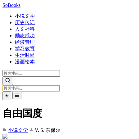
SoBooks
小说文学
历史传记
人文社科
励志成功
经济管理
学习教育
生活时尚
漫画绘本
☀️
☰
自由国度
小说文学
V. S. 奈保尔