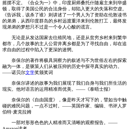
摇摆不定。《合众为一》中，印度厨师桑托什随雇主来到华盛
顿，取得了美国公民的合法身份，却陷入更大的失落和空虚。
《告诉我，该杀了谁》则讲述了一个男人为了资助在伦敦读书
的弟弟，从西印度群岛的乡村远渡重洋来到伦敦打工，最终发
现弟弟的梦想只不过是一个令人心酸的谎言。
无论是从发达国家去往殖民地，还是从贫穷乡村来到繁华
都市，几个故事的主人公背井离乡都是为了寻找自由，却在追
求自由的过程中陷入了更深的迷惘。
奈保尔的著作将极具洞察力的叙述与不为世俗左右的探索
融为一体，是驱策人们从被压抑的历史中探寻真实的动力。
——诺贝尔
文学
奖颁奖词
奈保尔讲述的故事为我们展现了我们自身与我们所生活的
现实。他对语言的运用精准而优美。——《泰晤士报》
奈保尔的《自由国度》，像是昨天才写下的，譬如当中触
碰的难民问题，一点不过时。——英国作家、编辑、书评人罗
伯特·麦克拉姆
一部对形形色色的人精准而又清晰的观察报告。——
Amazon读者