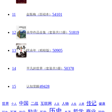
11
54101
金瓶梅（崇祯本）
12
51819
余华作品全集（套装共13册）
13
50905
庆余年（精校版）
14
50378
平凡的世界（套装共3册）
15
49428
认知觉醒
传记
中国
互联网
世界
二战
人物
健康
个人
人文
人生
人类
历史
励志
哲学
商业