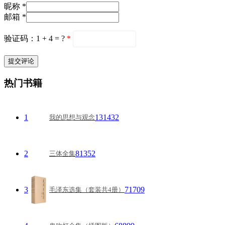
昵称 *
邮箱 *
验证码：1 + 4 = ?
*
热门书籍
1
131432
我的思想与观念
2
81352
三体全集
3
71709
毛泽东选集（套装共4册）