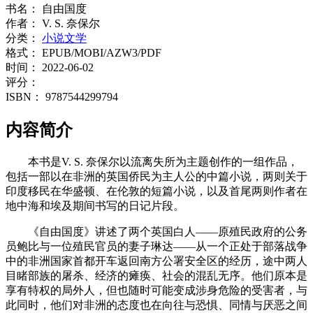
书名：
自由国度
作者：
V. S. 奈保尔
分类：
小说文学
格式：
EPUB/MOBI/AZW3/PDF
时间：
2022-06-02
评分：
ISBN：
9787544299794
内容简介
本书是V. S. 奈保尔以流离失所为主题创作的一组作品，
包括一部以在非洲的英国侨民为主人公的中篇小说，两则关于
印度移民在华盛顿、在伦敦的短篇小说，以及首尾两则作者在
地中海和埃及期间书写的日记片段。
《自由国度》讲述了两个英国白人——原殖民政府的公务
员鲍比与一位殖民官员的妻子琳达——从一个正处于部落战争
中的非洲国家首都开车返回南方公署安全区的经历，途中两人
目睹部族的屠杀、经济的瘫痪、社会的混乱无序。他们原本是
享有特权的局外人，但也随时可能变成涉身危险的受害者，与
此同时，他们对非洲的态度也在向往与恐惧、同情与厌恶之间