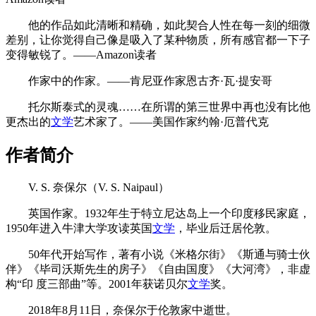
他的作品如此清晰和精确，如此契合人性在每一刻的细微
差别，让你觉得自己像是吸入了某种物质，所有感官都一下子
变得敏锐了。——Amazon读者
作家中的作家。——肯尼亚作家恩古齐·瓦·提安哥
托尔斯泰式的灵魂……在所谓的第三世界中再也没有比他
更杰出的
文学
艺术家了。——美国作家约翰·厄普代克
作者简介
V. S. 奈保尔（V. S. Naipaul）
英国作家。1932年生于特立尼达岛上一个印度移民家庭，
1950年进入牛津大学攻读英国
文学
，毕业后迁居伦敦。
50年代开始写作，著有小说《米格尔街》《斯通与骑士伙
伴》《毕司沃斯先生的房子》《自由国度》《大河湾》，非虚
构“印 度三部曲”等。2001年获诺贝尔
文学
奖。
2018年8月11日，奈保尔于伦敦家中逝世。