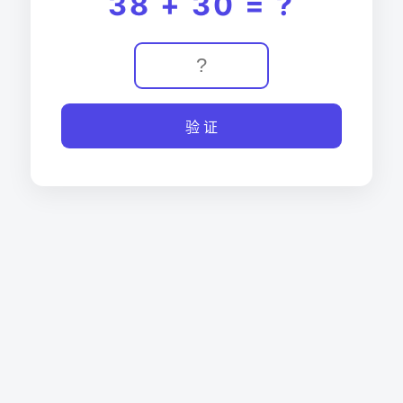
38 + 30 = ?
验 证