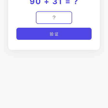
90 + 31 = ?
验 证