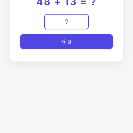
48 + 13 = ?
验 证