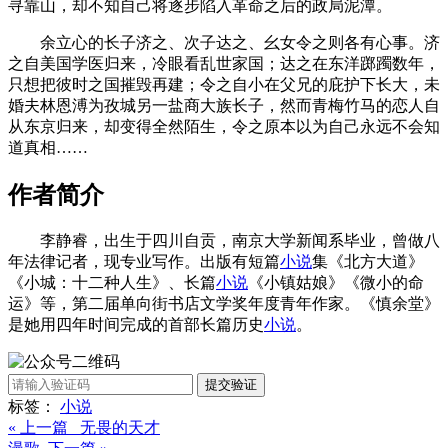
寻靠山，却不知自己将逐步陷入革命之后的政局泥潭。
余立心的长子济之、次子达之、幺女令之则各有心事。济
之自美国学医归来，冷眼看乱世家国；达之在东洋踯躅数年，
只想把彼时之国摧毁再建；令之自小在父兄的庇护下长大，未
婚夫林恩溥为孜城另一盐商大族长子，然而青梅竹马的恋人自
从东京归来，却变得全然陌生，令之原本以为自己永远不会知
道真相……
作者简介
李静睿，出生于四川自贡，南京大学新闻系毕业，曾做八
年法律记者，现专业写作。出版有短篇
小说
集《北方大道》
《小城：十二种人生》、长篇
小说
《小镇姑娘》《微小的命
运》等，第二届单向街书店文学奖年度青年作家。《慎余堂》
是她用四年时间完成的首部长篇历史
小说
。
提交验证
标签：
小说
« 上一篇 无畏的天才