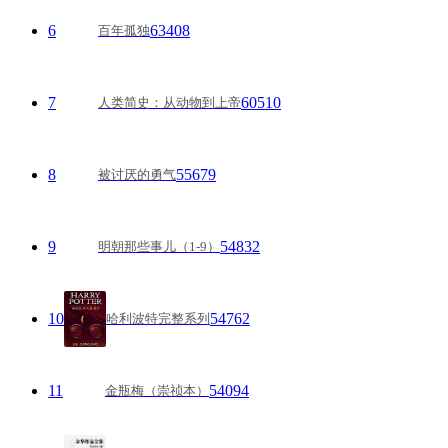
6
63408
百年孤独
7
60510
人类简史：从动物到上帝
8
55679
被讨厌的勇气
9
54832
明朝那些事儿（1-9）
10
54762
哈利波特完整系列
11
54094
金瓶梅（崇祯本）