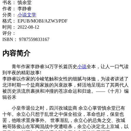
书名：
慎余堂
作者：
李静睿
分类：
小说文学
格式：
EPUB/MOBI/AZW3/PDF
时间：
2022-08-12
评分：
ISBN：
9787559833167
内容简介
青年作家李静睿34万字长篇历史
小说
全本，让人一口气读
到半夜的精彩故事!
李静睿以作家的冷峻笔触和女性的细腻与体恤，为读者讲述了
北洋时期一个盐商家族的兴衰故事，鲜活地呈现出了其两代人
被历史洪流所裹挟和冲撞的苍凉命运和归途。——《十月》编
辑谷禾
小皇帝退位之时，四川孜城盐商 余立心掌管慎余堂已有
十年。余立心只想于乱世之中保全祖业，革命也好，保皇也
罢，他唯求置身事外。 世事渐乱，余立心的总角之交、孜城
袍哥陈俊山在军阀混战中突遭暗杀，余立心决定北上京城，以