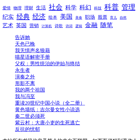
科普
社会
管理
科幻
科学
生活
理财
爱情
物理
科技
经典
经济
美国
纪实
职场
绘本
股票
美食
育儿
自然
随笔
金融
艺术
英国
营销
诗歌
计算机
诗词
逻辑
告诉她
天色已晚
我无惧声名狼藉
喵星语解密手册
父权：男性统治的伊始与终结
永生者
演奏之外
形影不离
我的两个祖国
我与冯至
重读20世纪中国小说（全二册）
黄色墙纸：吉尔曼女性小说选
秦二世必须死
紫云村：大唐小吏的生死逃亡
反抗的忧郁