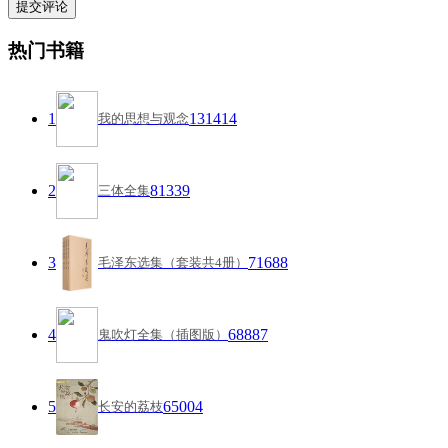
热门书籍
1
131414
我的思想与观念
2
81339
三体全集
3
71688
毛泽东选集（套装共4册）
4
68887
鬼吹灯全集（插图版）
5
65004
长安的荔枝