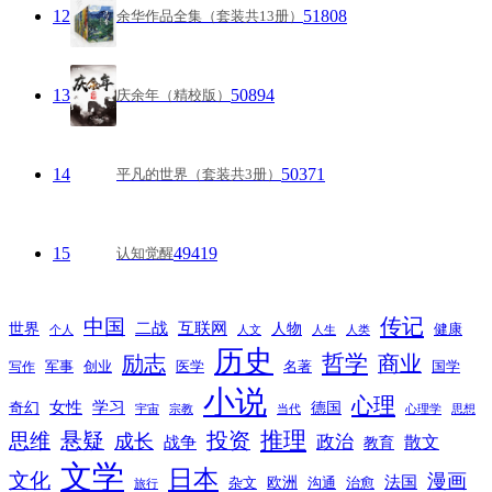
12
51808
余华作品全集（套装共13册）
13
50894
庆余年（精校版）
14
50371
平凡的世界（套装共3册）
15
49419
认知觉醒
传记
中国
互联网
世界
二战
人物
健康
个人
人文
人生
人类
历史
励志
哲学
商业
创业
医学
写作
军事
名著
国学
小说
心理
女性
奇幻
学习
德国
宇宙
宗教
当代
心理学
思想
推理
悬疑
投资
思维
成长
政治
散文
战争
教育
文学
日本
文化
漫画
法国
欧洲
沟通
治愈
杂文
旅行