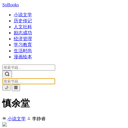
SoBooks
小说文学
历史传记
人文社科
励志成功
经济管理
学习教育
生活时尚
漫画绘本
🌙
☰
慎余堂
小说文学
李静睿