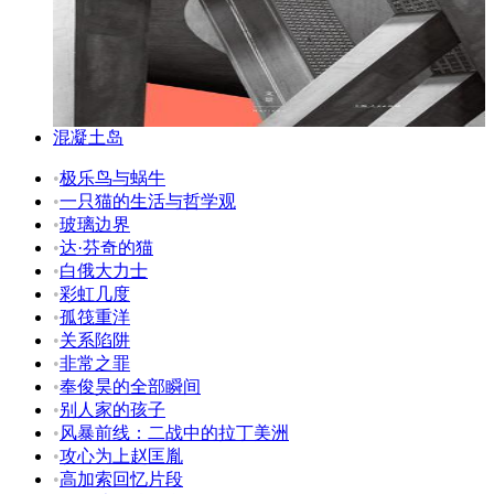
混凝土岛
•
极乐鸟与蜗牛
•
一只猫的生活与哲学观
•
玻璃边界
•
达·芬奇的猫
•
白俄大力士
•
彩虹几度
•
孤筏重洋
•
关系陷阱
•
非常之罪
•
奉俊昊的全部瞬间
•
别人家的孩子
•
风暴前线：二战中的拉丁美洲
•
攻心为上赵匡胤
•
高加索回忆片段