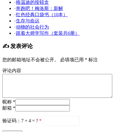
•
格温迪的按钮盒
•
奔跑吧！梅洛斯：新解
•
红色经典口袋书（10本）
•
生存与命运
•
动物的社会行为
•
跟着大师学写作（套装共6册）
✍️ 发表评论
您的邮箱地址不会被公开。
必填项已用
*
标注
评论内容
昵称 *
邮箱 *
验证码：7 + 4 = ?
*