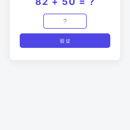
82 + 50 = ?
验 证