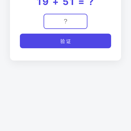
19 + 51 = ?
验 证