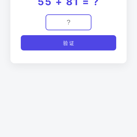
55 + 81 = ?
验 证