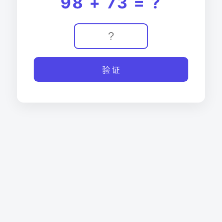
98 + 73 = ?
验 证