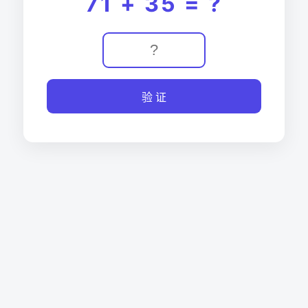
71 + 35 = ?
验 证