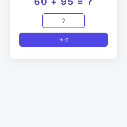
60 + 95 = ?
验 证