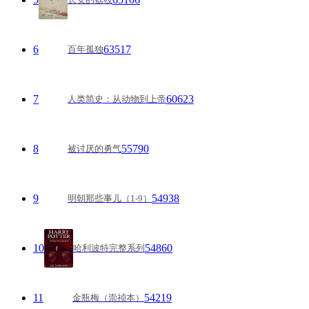
6
63517
百年孤独
7
60623
人类简史：从动物到上帝
8
55790
被讨厌的勇气
9
54938
明朝那些事儿（1-9）
10
54860
哈利波特完整系列
11
54219
金瓶梅（崇祯本）