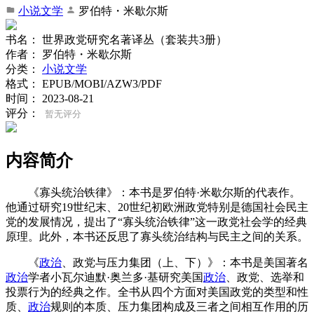
小说文学
罗伯特・米歇尔斯
书名：
世界政党研究名著译丛（套装共3册）
作者：
罗伯特・米歇尔斯
分类：
小说文学
格式：
EPUB/MOBI/AZW3/PDF
时间：
2023-08-21
评分：
暂无评分
内容简介
《寡头统治铁律》：本书是罗伯特·米歇尔斯的代表作。
他通过研究19世纪末、20世纪初欧洲政党特别是德国社会民主
党的发展情况，提出了“寡头统治铁律”这一政党社会学的经典
原理。此外，本书还反思了寡头统治结构与民主之间的关系。
《
政治
、政党与压力集团（上、下）》：本书是美国著名
政治
学者小瓦尔迪默·奥兰多·基研究美国
政治
、政党、选举和
投票行为的经典之作。全书从四个方面对美国政党的类型和性
质、
政治
规则的本质、压力集团构成及三者之间相互作用的历