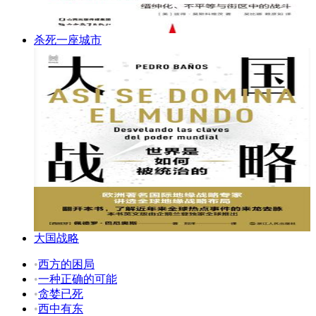
杀死一座城市
大国战略
•
西方的困局
•
一种正确的可能
•
贪婪已死
•
西中有东