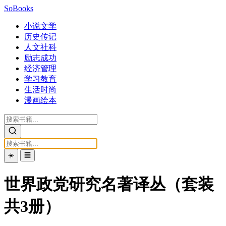
SoBooks
小说文学
历史传记
人文社科
励志成功
经济管理
学习教育
生活时尚
漫画绘本
☀️
☰
世界政党研究名著译丛（套装
共3册）