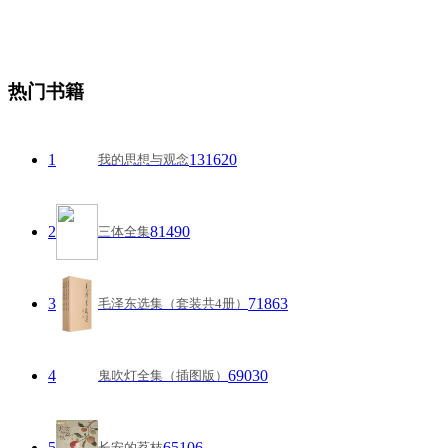
热门书籍
1
131620
我的思想与观念
2
81490
三体全集
3
71863
毛泽东选集（套装共4册）
4
69030
鬼吹灯全集（插图版）
5
65106
长安的荔枝