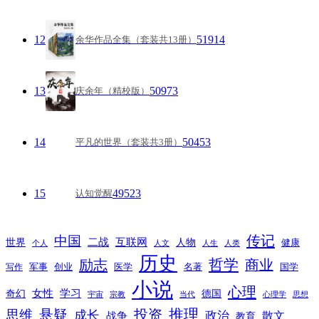
12
51914
余华作品全集（套装共13册）
13
50973
庆余年（精校版）
14
50453
平凡的世界（套装共3册）
15
49523
认知觉醒
传记
中国
互联网
世界
二战
人物
健康
个人
人文
人生
人类
历史
励志
哲学
商业
创业
医学
写作
军事
名著
国学
小说
心理
女性
奇幻
学习
德国
宇宙
宗教
当代
心理学
思想
推理
悬疑
投资
思维
成长
政治
散文
战争
教育