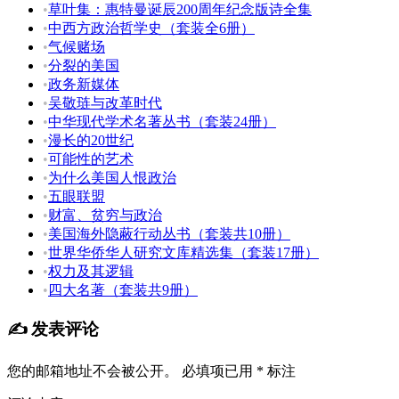
•
草叶集：惠特曼诞辰200周年纪念版诗全集
•
中西方政治哲学史（套装全6册）
•
气候赌场
•
分裂的美国
•
政务新媒体
•
吴敬琏与改革时代
•
中华现代学术名著丛书（套装24册）
•
漫长的20世纪
•
可能性的艺术
•
为什么美国人恨政治
•
五眼联盟
•
财富、贫穷与政治
•
美国海外隐蔽行动丛书（套装共10册）
•
世界华侨华人研究文库精选集（套装17册）
•
权力及其逻辑
•
四大名著（套装共9册）
✍️ 发表评论
您的邮箱地址不会被公开。
必填项已用
*
标注