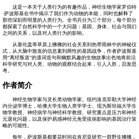
这是一本关于人类行为的有趣作品，神经生物学家罗伯特
·萨波斯基在书中揭示了我们作为动物的本能，同时也解释了
那些深刻而明显的人类行为。全书共分为三个部分，每个部分
都探索了自然科学中的一个大问题：基因、身体、社会与我们
之间的关系，以及对人类行为的影响。
从塞伦盖蒂草原上狒狒的社会关系到热带雨林中的神秘仪
式，从大脑中散发的信息素到两性的基因战争，作者萨波斯基
用“离经叛道”的遣词造句和幽默风趣的生物故事出色地将前沿
科学研究与对人类、动物的观察结合起来，引人入胜，启发思
考。
作者简介
神经生物学家与灵长类动物学家。纽约洛克菲勒大学神经
内分泌学博士，哈佛大学生物人类学学士。现为斯坦福大学生
物学教授、神经病学与神经科学教授。研究重点是压力和神经
元退化问题，以及保护易感神经元免受疫病影响的基因治疗策
略的可能性。
每年，萨波斯基都要花时间在肯尼亚研究一群野生狒狒，