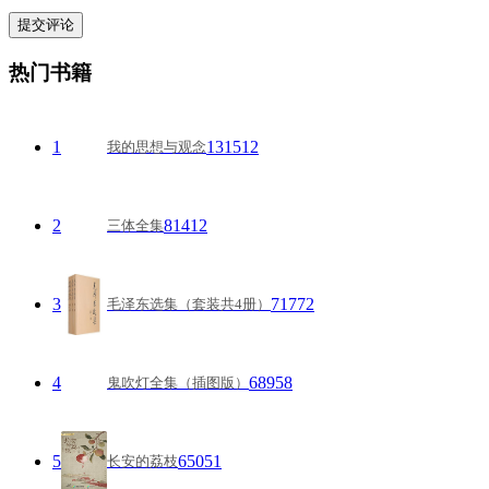
热门书籍
1
131512
我的思想与观念
2
81412
三体全集
3
71772
毛泽东选集（套装共4册）
4
68958
鬼吹灯全集（插图版）
5
65051
长安的荔枝