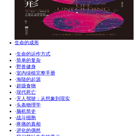
生命的成形
•
生命的运作方式
•
简单的复杂
•
野兽健身
•
室内绿植完整手册
•
海陆的起源
•
超级食物
•
现代死亡
•
无人驾驶：从想象到现实
•
头条物理学
•
脑机简史
•
战斗细胞
•
疼痛的真相
•
进化的偶然