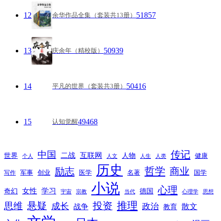
12
51857
余华作品全集（套装共13册）
13
50939
庆余年（精校版）
14
50416
平凡的世界（套装共3册）
15
49468
认知觉醒
传记
中国
互联网
世界
二战
人物
健康
个人
人文
人生
人类
历史
励志
哲学
商业
创业
医学
写作
军事
名著
国学
小说
心理
女性
奇幻
学习
德国
宇宙
宗教
当代
心理学
思想
推理
悬疑
投资
思维
成长
政治
散文
战争
教育