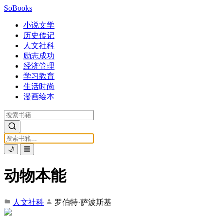
SoBooks
小说文学
历史传记
人文社科
励志成功
经济管理
学习教育
生活时尚
漫画绘本
🌙
☰
动物本能
人文社科
罗伯特·萨波斯基