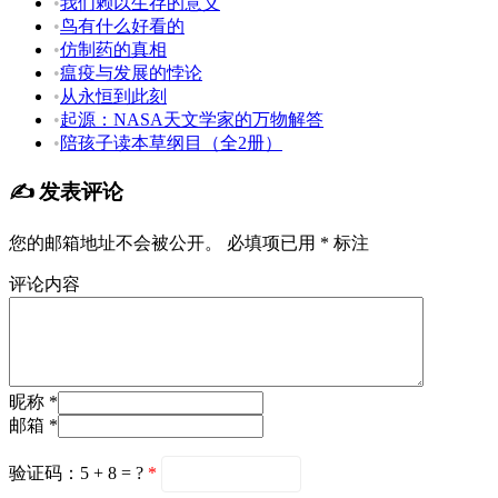
•
我们赖以生存的意义
•
鸟有什么好看的
•
仿制药的真相
•
瘟疫与发展的悖论
•
从永恒到此刻
•
起源：NASA天文学家的万物解答
•
陪孩子读本草纲目（全2册）
✍️ 发表评论
您的邮箱地址不会被公开。
必填项已用
*
标注
评论内容
昵称 *
邮箱 *
验证码：5 + 8 = ?
*