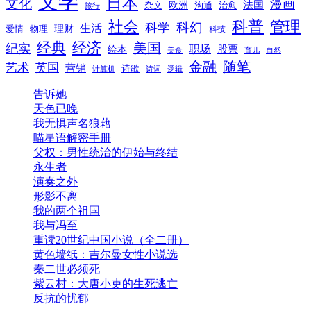
文学
日本
文化
漫画
法国
欧洲
沟通
治愈
杂文
旅行
科普
社会
管理
科幻
科学
生活
理财
爱情
物理
科技
经典
经济
美国
纪实
职场
绘本
股票
美食
育儿
自然
随笔
金融
艺术
英国
营销
诗歌
计算机
诗词
逻辑
告诉她
天色已晚
我无惧声名狼藉
喵星语解密手册
父权：男性统治的伊始与终结
永生者
演奏之外
形影不离
我的两个祖国
我与冯至
重读20世纪中国小说（全二册）
黄色墙纸：吉尔曼女性小说选
秦二世必须死
紫云村：大唐小吏的生死逃亡
反抗的忧郁