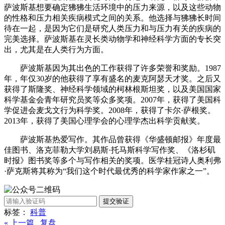
萨波斯基想要确定狒狒生活环境中的压力来源，以及这些动物
的性格和压力相关疾病模式之间的关系。他选择与狒狒长时间
待在一起，是因为它们是研究人类压力和与压力有关的疾病的
完美选择。萨波斯基在灵长类动物学和神经科学方面的专长突
出，尤其是在人类行为方面。
萨波斯基因为其出色的工作获得了许多荣誉和奖励。1987
年，年仅30岁的他获得了享有盛名的麦克阿瑟天才奖。之后又
获得了斯隆奖、神经科学领域的柯林根斯坦奖，以及美国国家
科学基金会青年研究员奖等众多奖项。2007年，获得了美国科
学促进会麦戈文行为科学奖。2008年，获得了卡尔·萨根奖。
2013年，获得了美国心理学会的心理学杰出科学贡献奖。
萨波斯基热爱写作。其作品曾获得《华盛顿邮报》年度最
佳图书、洛克菲勒大学刘易斯·托马斯科学写作奖、《洛杉矶
时报》图书奖等多个与写作相关的奖项。医学桂冠诗人奥利弗
·萨克斯将其称为“我们这个时代最优秀的科学家作家之一”。
提交验证
标签：
科普
« 上一篇 复盘