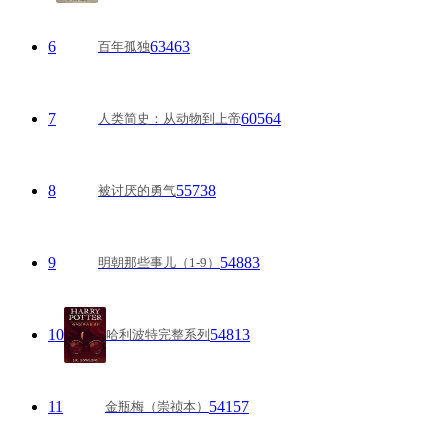
6
63463
百年孤独
7
60564
人类简史：从动物到上帝
8
55738
被讨厌的勇气
9
54883
明朝那些事儿（1-9）
10
54813
哈利波特完整系列
11
54157
金瓶梅（崇祯本）