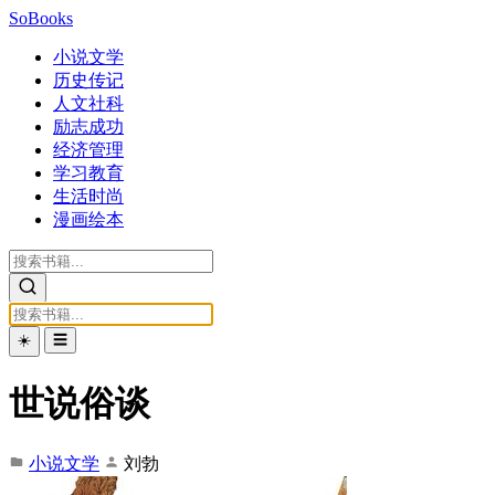
SoBooks
小说文学
历史传记
人文社科
励志成功
经济管理
学习教育
生活时尚
漫画绘本
☀️
☰
世说俗谈
小说文学
刘勃