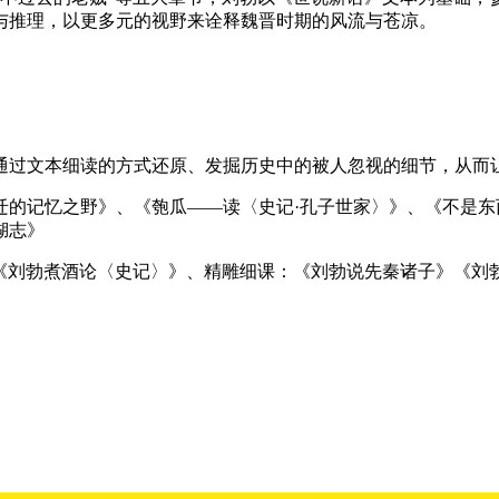
与推理，以更多元的视野来诠释魏晋时期的风流与苍凉。
通过文本细读的方式还原、发掘历史中的被人忽视的细节，从而
迁的记忆之野》、《匏瓜——读〈史记·孔子世家〉》、《不是东
湖志》
：《刘勃煮酒论〈史记〉》、精雕细课：《刘勃说先秦诸子》《刘