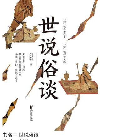
书名：
世说俗谈