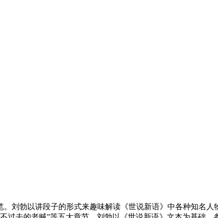
笔。刘勃以讲段子的形式来趣味解读《世说新语》中各种知名人
”“绕不过去的老贼”等五大章节，刘勃以《世说新语》文本为基