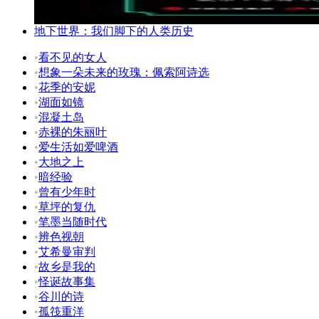
地下世界：我们脚下的人类历史
•
看不见的女人
•
想象一朵未来的玫瑰：佩索阿诗选
•
花季的安妮
•
湖面如镜
•
混凝土岛
•
赤裸的朱丽叶
•
爱生活如爱啤酒
•
大地之上
•
暗经验
•
曾有少年时
•
草坪的复仇
•
笔墨当随时代
•
辨色视朝
•
艾希曼审判
•
故乡是我的
•
怪诞故事集
•
谷川的诗
•
孤筏重洋