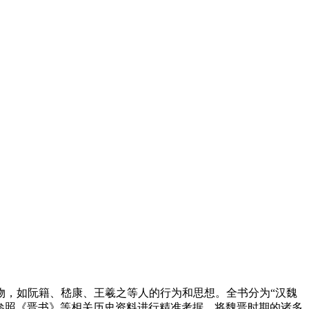
物，如阮籍、嵇康、王羲之等人的行为和思想。全书分为“汉魏
础，参照《晋书》等相关历史资料进行精准考据，将魏晋时期的诸多