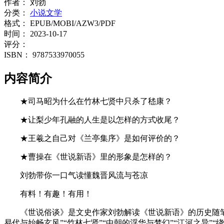
作者：
刘勃
分类：
小说文学
格式：
EPUB/MOBI/AZW3/PDF
时间：
2023-10-17
评分：
ISBN：
9787533970055
内容简介
★司马昭为什么在竹林七贤中只杀了嵇康？
★让梨少年孔融的人生是以怎样的方式收尾？
★王羲之自己对《兰亭集序》是如何评价的？
★曹操在《世说新语》里的形象是怎样的？
刘勃带你一口气读懂魏晋风流与苍凉
有料！有趣！有用！
《世说俗谈》是文史作家刘勃解读《世说新语》的历史随
易代与始畅玄风”“竹林七贤”“中朝的浮华与梦幻”“江河之异