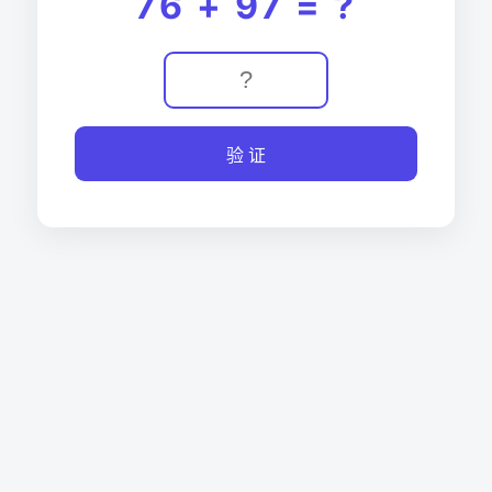
76 + 97 = ?
验 证