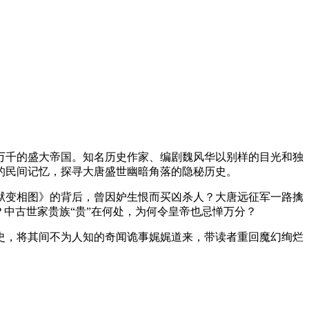
万千的盛大帝国。知名历史作家、编剧魏风华以别样的目光和独
的民间记忆，探寻大唐盛世幽暗角落的隐秘历史。
狱变相图》的背后，曾因妒生恨而买凶杀人？大唐远征军一路擒
中古世家贵族“贵”在何处，为何令皇帝也忌惮万分？
史，将其间不为人知的奇闻诡事娓娓道来，带读者重回魔幻绚烂