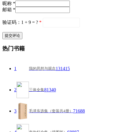
昵称 *
邮箱 *
验证码：1 + 9 = ?
*
热门书籍
1
131415
我的思想与观念
2
81340
三体全集
3
71688
毛泽东选集（套装共4册）