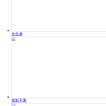
永生者
形影不离