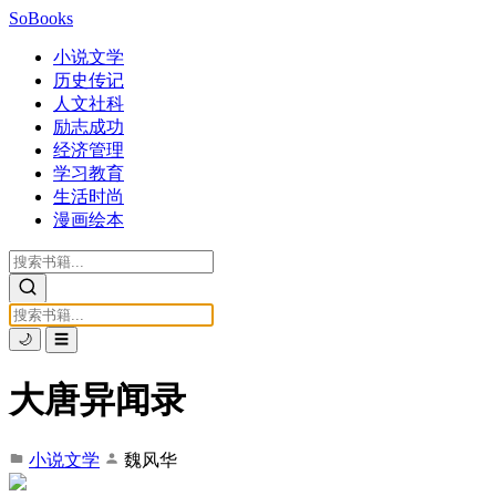
SoBooks
小说文学
历史传记
人文社科
励志成功
经济管理
学习教育
生活时尚
漫画绘本
🌙
☰
大唐异闻录
小说文学
魏风华