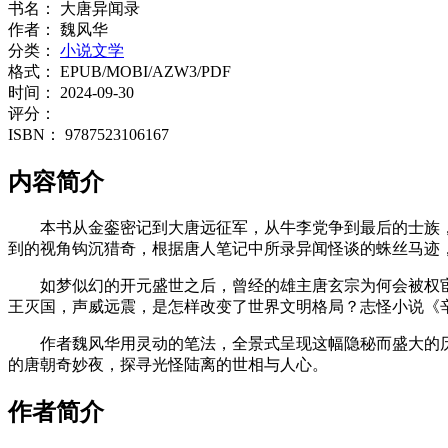
书名：
大唐异闻录
作者：
魏风华
分类：
小说文学
格式：
EPUB/MOBI/AZW3/PDF
时间：
2024-09-30
评分：
ISBN：
9787523106167
内容简介
本书从金銮密记到大唐远征军，从牛李党争到最后的士族
到的视角钩沉猎奇，根据唐人笔记中所录异闻怪谈的蛛丝马迹
如梦似幻的开元盛世之后，曾经的雄主唐玄宗为何会被权
王灭国，声威远震，是怎样改变了世界文明格局？志怪小说《辛
作者魏风华用灵动的笔法，全景式呈现这幅隐秘而盛大的
的唐朝奇妙夜，探寻光怪陆离的世相与人心。
作者简介