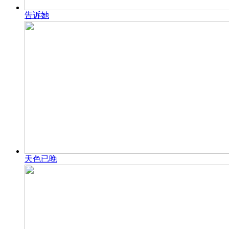
告诉她
天色已晚