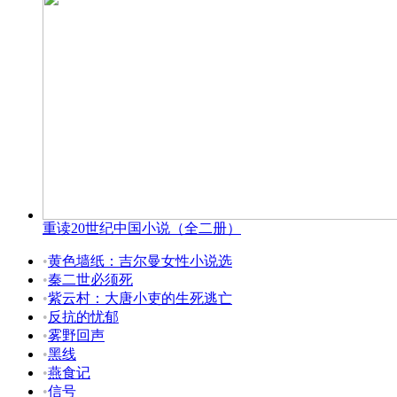
重读20世纪中国小说（全二册）
•
黄色墙纸：吉尔曼女性小说选
•
秦二世必须死
•
紫云村：大唐小吏的生死逃亡
•
反抗的忧郁
•
雾野回声
•
黑线
•
燕食记
•
信号