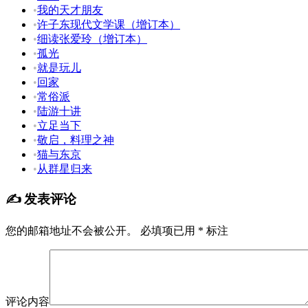
•
我的天才朋友
•
许子东现代文学课（增订本）
•
细读张爱玲（增订本）
•
孤光
•
就是玩儿
•
回家
•
常俗派
•
陆游十讲
•
立足当下
•
敬启，料理之神
•
猫与东京
•
从群星归来
✍️ 发表评论
您的邮箱地址不会被公开。
必填项已用
*
标注
评论内容