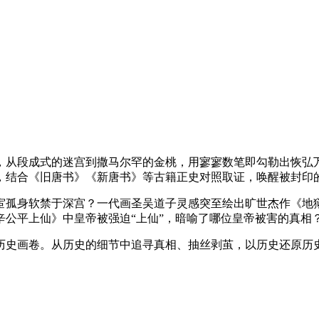
，从段成式的迷宫到撒马尔罕的金桃，用寥寥数笔即勾勒出恢弘
，结合《旧唐书》《新唐书》等古籍正史对照取证，唤醒被封印
宦孤身软禁于深宫？一代画圣吴道子灵感突至绘出旷世杰作《地
公平上仙》中皇帝被强迫“上仙”，暗喻了哪位皇帝被害的真相？
历史画卷。从历史的细节中追寻真相、抽丝剥茧，以历史还原历