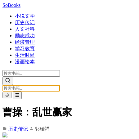
SoBooks
小说文学
历史传记
人文社科
励志成功
经济管理
学习教育
生活时尚
漫画绘本
🌙
☰
曹操：乱世赢家
历史传记
郭瑞祥