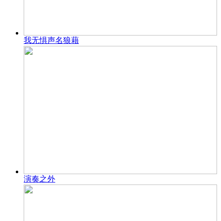
我无惧声名狼藉
演奏之外