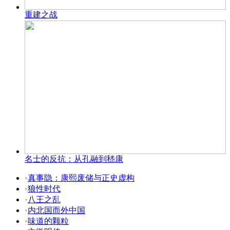
重建之战
名士的反抗：从孔融到嵇康
•
真事隐：康熙废储与正史虚构
•
狼性时代
•
八王之乱
•
内北国而外中国
•
味道的颗粒