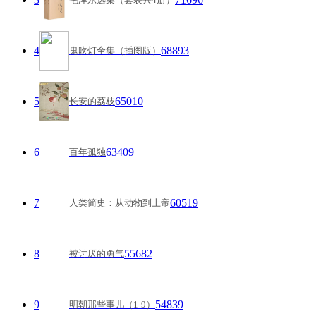
4
68893
鬼吹灯全集（插图版）
5
65010
长安的荔枝
6
63409
百年孤独
7
60519
人类简史：从动物到上帝
8
55682
被讨厌的勇气
9
54839
明朝那些事儿（1-9）