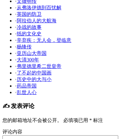
•
文徵明传
•
从弗洛伊德到百忧解
•
英国的防卫
•
阿拉伯人的大航海
•
冷战的故事
•
纸的文化史
•
辛弃疾：无人会，登临意
•
杨绛传
•
亚历山大帝国
•
大清300年
•
弗里德里希二世皇帝
•
了不起的中国画
•
历史中的大与小
•
药品帝国
•
乱世人心
✍️ 发表评论
您的邮箱地址不会被公开。
必填项已用
*
标注
评论内容