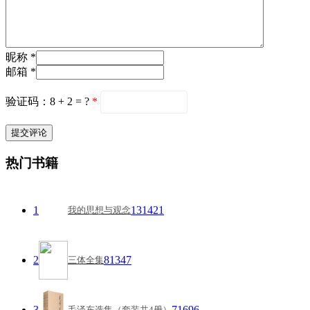
昵称 *
邮箱 *
验证码：8 + 2 = ?
*
热门书籍
1
131421
我的思想与观念
2
81347
三体全集
3
71696
毛泽东选集（套装共4册）