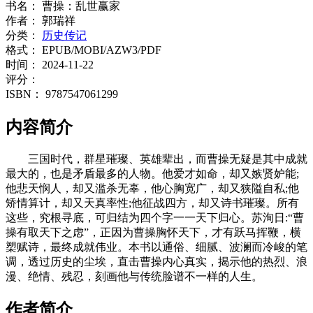
书名：
曹操：乱世赢家
作者：
郭瑞祥
分类：
历史传记
格式：
EPUB/MOBI/AZW3/PDF
时间：
2024-11-22
评分：
ISBN：
9787547061299
内容简介
三国时代，群星璀璨、英雄辈出，而曹操无疑是其中成就
最大的，也是矛盾最多的人物。他爱才如命，却又嫉贤妒能;
他悲天悯人，却又滥杀无辜，他心胸宽广，却又狭隘自私;他
矫情算计，却又天真率性;他征战四方，却又诗书璀璨。所有
这些，究根寻底，可归结为四个字一一天下归心。苏洵日:“曹
操有取天下之虑”，正因为曹操胸怀天下，才有跃马挥鞭，横
槊赋诗，最终成就伟业。本书以通俗、细腻、波澜而冷峻的笔
调，透过历史的尘埃，直击曹操内心真实，揭示他的热烈、浪
漫、绝情、残忍，刻画他与传统脸谱不一样的人生。
作者简介