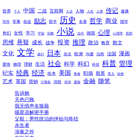
传记
中国
互联网
世界
二战
人物
健康
个人
人文
人生
人类
历史
励志
哲学
商业
创业
医学
写作
军事
名著
国学
小说
心理
女性
奇幻
学习
德国
宇宙
宗教
当代
心理学
思想
推理
悬疑
投资
思维
成长
政治
散文
战争
教育
文学
日本
文化
漫画
法国
欧洲
沟通
治愈
杂文
旅行
科普
社会
管理
科幻
科学
生活
理财
爱情
物理
科技
经典
经济
美国
纪实
职场
绘本
股票
美食
育儿
自然
随笔
金融
艺术
英国
营销
诗歌
计算机
诗词
逻辑
告诉她
天色已晚
我无惧声名狼藉
喵星语解密手册
父权：男性统治的伊始与终结
永生者
演奏之外