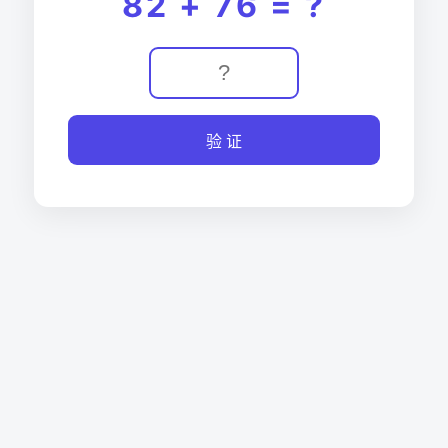
82 + 76 = ?
验 证