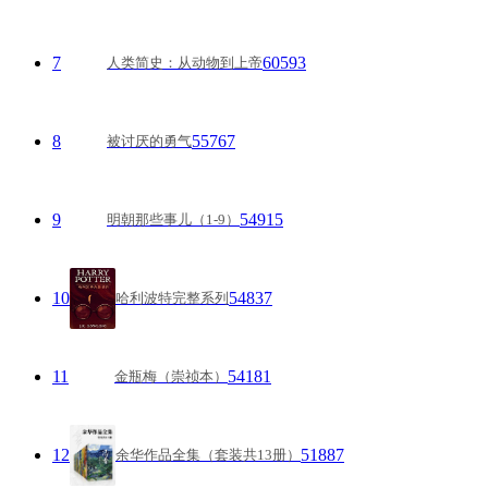
7
60593
人类简史：从动物到上帝
8
55767
被讨厌的勇气
9
54915
明朝那些事儿（1-9）
10
54837
哈利波特完整系列
11
54181
金瓶梅（崇祯本）
12
51887
余华作品全集（套装共13册）