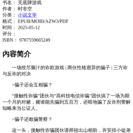
书名：
无底牌游戏
作者：
时非空
分类：
小说文学
格式：
EPUB/MOBI/AZW3/PDF
时间：
2025-05-12
评分：
ISBN：
9787559665249
内容简介
一场绞尽脑汁的诈欺游戏 | 两伙性格迥异的骗子 | 三方诈
与反诈的对决
>骗子还会互相骗？
“接触性诈骗”团伙与“高科技电信诈骗”团伙搞了一场为期
一个月的对赌，赌谁能先骗到五百万，还暗地骗了反诈刑警解
知略来当公证人。
>骗子还敢骗警察？
这一头，接触性诈骗团伙请师祖出山相助，并安排小徒弟