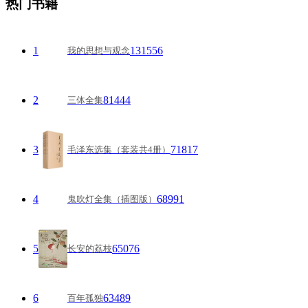
热门书籍
1
131556
我的思想与观念
2
81444
三体全集
3
71817
毛泽东选集（套装共4册）
4
68991
鬼吹灯全集（插图版）
5
65076
长安的荔枝
6
63489
百年孤独