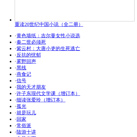
重读20世纪中国小说（全二册）
•
黄色墙纸：吉尔曼女性小说选
•
秦二世必须死
•
紫云村：大唐小吏的生死逃亡
•
反抗的忧郁
•
雾野回声
•
黑线
•
燕食记
•
信号
•
我的天才朋友
•
许子东现代文学课（增订本）
•
细读张爱玲（增订本）
•
孤光
•
就是玩儿
•
回家
•
常俗派
•
陆游十讲