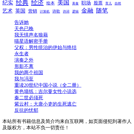
经典
经济
美国
纪实
职场
绘本
股票
美食
育儿
自然
随笔
金融
艺术
英国
营销
诗歌
计算机
诗词
逻辑
告诉她
天色已晚
我无惧声名狼藉
喵星语解密手册
父权：男性统治的伊始与终结
永生者
演奏之外
形影不离
我的两个祖国
我与冯至
重读20世纪中国小说（全二册）
黄色墙纸：吉尔曼女性小说选
秦二世必须死
紫云村：大唐小吏的生死逃亡
反抗的忧郁
本站所有书籍信息及简介均来自互联网，如页面侵犯到著作人
及版权方，本站不负一切责任！