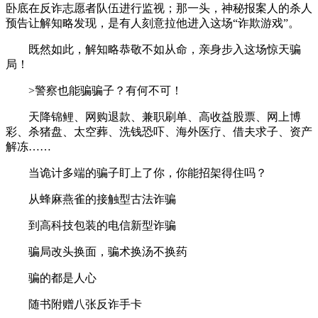
卧底在反诈志愿者队伍进行监视；那一头，神秘报案人的杀人
预告让解知略发现，是有人刻意拉他进入这场“诈欺游戏”。
既然如此，解知略恭敬不如从命，亲身步入这场惊天骗
局！
>警察也能骗骗子？有何不可！
天降锦鲤、网购退款、兼职刷单、高收益股票、网上博
彩、杀猪盘、太空葬、洗钱恐吓、海外医疗、借夫求子、资产
解冻……
当诡计多端的骗子盯上了你，你能招架得住吗？
从蜂麻燕雀的接触型古法诈骗
到高科技包装的电信新型诈骗
骗局改头换面，骗术换汤不换药
骗的都是人心
随书附赠八张反诈手卡