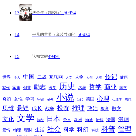
13
50954
庆余年（精校版）
14
50434
平凡的世界（套装共3册）
15
49491
认知觉醒
传记
中国
互联网
世界
二战
人物
健康
个人
人文
人生
人类
历史
励志
哲学
商业
创业
医学
写作
军事
名著
国学
小说
心理
女性
奇幻
学习
德国
宇宙
宗教
当代
心理学
思想
推理
悬疑
投资
思维
成长
政治
散文
战争
教育
文学
日本
文化
漫画
法国
欧洲
沟通
治愈
杂文
旅行
科普
社会
管理
科幻
科学
生活
理财
爱情
物理
科技