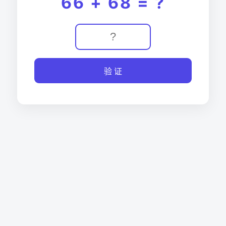
66 + 68 = ?
验 证