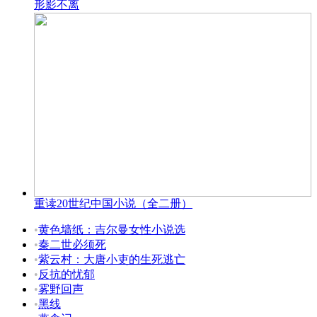
形影不离
重读20世纪中国小说（全二册）
•
黄色墙纸：吉尔曼女性小说选
•
秦二世必须死
•
紫云村：大唐小吏的生死逃亡
•
反抗的忧郁
•
雾野回声
•
黑线