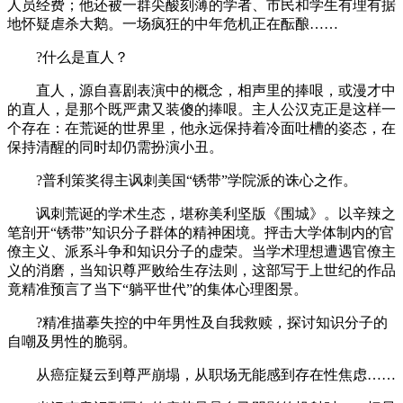
人员经费；他还被一群尖酸刻薄的学者、市民和学生有理有据
地怀疑虐杀大鹅。一场疯狂的中年危机正在酝酿……
?什么是直人？
直人，源自喜剧表演中的概念，相声里的捧哏，或漫才中
的直人，是那个既严肃又装傻的捧哏。主人公汉克正是这样一
个存在：在荒诞的世界里，他永远保持着冷面吐槽的姿态，在
保持清醒的同时却仍需扮演小丑。
?普利策奖得主讽刺美国“锈带”学院派的诛心之作。
讽刺荒诞的学术生态，堪称美利坚版《围城》。以辛辣之
笔剖开“锈带”知识分子群体的精神困境。抨击大学体制内的官
僚主义、派系斗争和知识分子的虚荣。当学术理想遭遇官僚主
义的消磨，当知识尊严败给生存法则，这部写于上世纪的作品
竟精准预言了当下“躺平世代”的集体心理图景。
?精准描摹失控的中年男性及自我救赎，探讨知识分子的
自嘲及男性的脆弱。
从癌症疑云到尊严崩塌，从职场无能感到存在性焦虑……