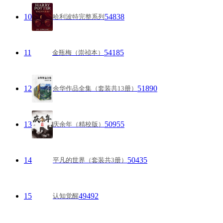
10
54838
哈利波特完整系列
11
54185
金瓶梅（崇祯本）
12
51890
余华作品全集（套装共13册）
13
50955
庆余年（精校版）
14
50435
平凡的世界（套装共3册）
15
49492
认知觉醒