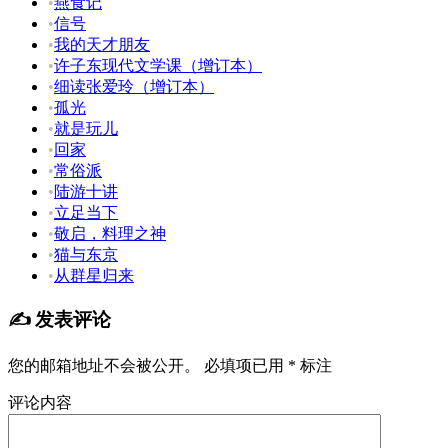
•
燕食记
•
信号
•
我的天才朋友
•
许子东现代文学课（增订本）
•
细读张爱玲（增订本）
•
孤光
•
就是玩儿
•
回家
•
常俗派
•
陆游十讲
•
立足当下
•
敬启，料理之神
•
猫与东京
•
从群星归来
✍️ 发表评论
您的邮箱地址不会被公开。
必填项已用
*
标注
评论内容