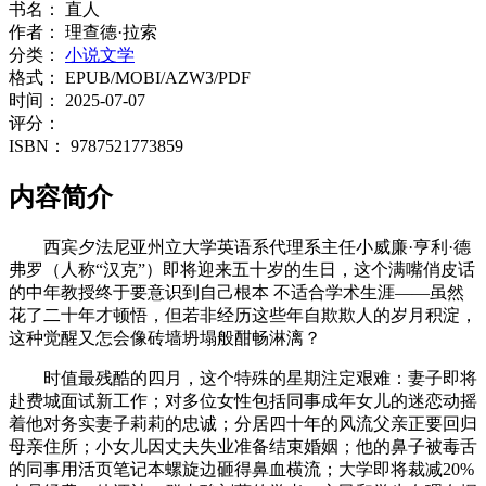
书名：
直人
作者：
理查德·拉索
分类：
小说文学
格式：
EPUB/MOBI/AZW3/PDF
时间：
2025-07-07
评分：
ISBN：
9787521773859
内容简介
西宾夕法尼亚州立大学英语系代理系主任小威廉·亨利·德
弗罗（人称“汉克”）即将迎来五十岁的生日，这个满嘴俏皮话
的中年教授终于要意识到自己根本 不适合学术生涯——虽然
花了二十年才顿悟，但若非经历这些年自欺欺人的岁月积淀，
这种觉醒又怎会像砖墙坍塌般酣畅淋漓？
时值最残酷的四月，这个特殊的星期注定艰难：妻子即将
赴费城面试新工作；对多位女性包括同事成年女儿的迷恋动摇
着他对务实妻子莉莉的忠诚；分居四十年的风流父亲正要回归
母亲住所；小女儿因丈夫失业准备结束婚姻；他的鼻子被毒舌
的同事用活页笔记本螺旋边砸得鼻血横流；大学即将裁减20%