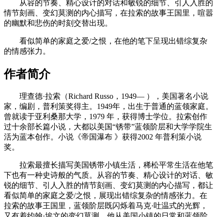
从容的节奏、精心设计的对话和敏锐的细节、引人入胜的
情节刻画、变幻莫测的内心描写，在拉索的故事王国里，喧嚣
的幽默和悲伤的时刻交替出现。
看似简单的家庭之爱/之恨，在他的笔下呈现出错综复杂
的情感张力。
作者简介
理查德·拉索（Richard Russo，1949— ），美国著名小说
家，编剧，普利策奖得主。1949年，出生于普通的蓝领家庭。
曾就读于亚利桑那大学，1979 年，获得博士学位。拉索创作
过十余部长篇小说，大都以美国“锈带”蓝领阶层和大学学院生
活为蓝本创作。小说《帝国瀑布 》获得2002 年普利策小说
奖。
拉索最擅长描写美国锈带小镇生活，稀松平常生活在他笔
下也有一种史诗般的气质。从容的节奏、精心设计的对话、敏
锐的细节、引人入胜的情节刻画、变幻莫测的内心描写，都让
看似简单的家庭之爱/之恨，展现出错综复杂的情感张力。在
拉索的故事王国里，蓝领阶层既闪烁着马克·吐温式的光辉，
又有着约翰·埃文的变幻莫测。他从美国小镇的日常和蓝领阶