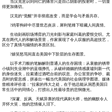
当汉克意识到同仁的痛苦只是自己阴影的投射时，一切显
得更加痛切。
汉克的“觉醒”并非彻底改变，而是学会与矛盾共存。
?鸡零狗碎中尽显世态炎凉，犀利笔锋下暗藏人间真情。
生动刻画职场博弈的刀光剑影与家庭纠葛的爱恨交织。尤
其在两代人的和解场景里，作家展现了令人叹服的高超技艺，
区分了真情与煽情的本质区别。
?嬉笑怒骂间直击美国中下阶层的生存图景。
以手术刀般的笔触解剖普通人的生存困境：从衰败的锈带
小镇到失业潮中的蓝领挣扎，从破碎婚姻的情感废墟到新一代
的身份迷失，拉索通过酒吧台前的叹息、办公室里的争吵、裁
员时的窒息感，拼凑出一幅当代美国的社会病理学图谱。媒体
曾精准评价道：“拉索的伟大之处，在于他总能从洞悉美国日
常生活中的同情心，打捞出人性最珍贵的悲悯微光。
?深邃、反讽、天赋异禀的现代讽刺大师，他的幽默令人
开怀大笑，他的悲情催人泪下。