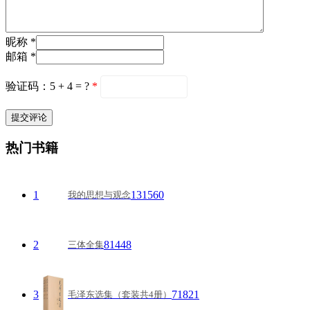
昵称 *
邮箱 *
验证码：5 + 4 = ?
*
热门书籍
1
131560
我的思想与观念
2
81448
三体全集
3
71821
毛泽东选集（套装共4册）