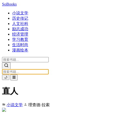
SoBooks
小说文学
历史传记
人文社科
励志成功
经济管理
学习教育
生活时尚
漫画绘本
🌙
☰
直人
小说文学
理查德·拉索