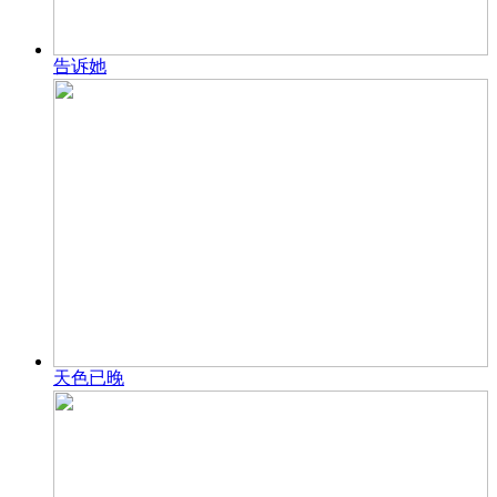
告诉她
天色已晚