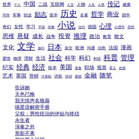
传记
中国
互联网
世界
二战
人物
健康
个人
人文
人生
人类
历史
励志
哲学
商业
创业
医学
写作
军事
名著
国学
小说
心理
女性
奇幻
学习
德国
宇宙
宗教
当代
心理学
思想
推理
悬疑
投资
思维
成长
政治
散文
战争
教育
文学
日本
文化
漫画
法国
欧洲
沟通
治愈
杂文
旅行
科普
社会
管理
科幻
科学
生活
理财
爱情
物理
科技
经典
经济
美国
纪实
职场
绘本
股票
美食
育儿
自然
随笔
金融
艺术
英国
营销
诗歌
计算机
诗词
逻辑
告诉她
天色已晚
我无惧声名狼藉
喵星语解密手册
父权：男性统治的伊始与终结
永生者
演奏之外
形影不离