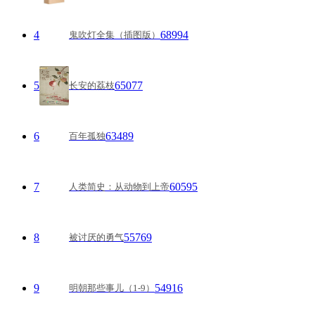
4
68994
鬼吹灯全集（插图版）
5
65077
长安的荔枝
6
63489
百年孤独
7
60595
人类简史：从动物到上帝
8
55769
被讨厌的勇气
9
54916
明朝那些事儿（1-9）