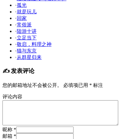
•
孤光
•
就是玩儿
•
回家
•
常俗派
•
陆游十讲
•
立足当下
•
敬启，料理之神
•
猫与东京
•
从群星归来
✍️ 发表评论
您的邮箱地址不会被公开。
必填项已用
*
标注
评论内容
昵称 *
邮箱 *