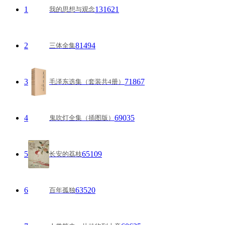
1
131621
我的思想与观念
2
81494
三体全集
3
71867
毛泽东选集（套装共4册）
4
69035
鬼吹灯全集（插图版）
5
65109
长安的荔枝
6
63520
百年孤独