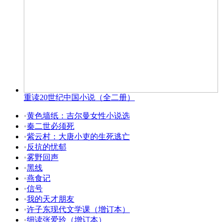
重读20世纪中国小说（全二册）
•
黄色墙纸：吉尔曼女性小说选
•
秦二世必须死
•
紫云村：大唐小吏的生死逃亡
•
反抗的忧郁
•
雾野回声
•
黑线
•
燕食记
•
信号
•
我的天才朋友
•
许子东现代文学课（增订本）
•
细读张爱玲（增订本）