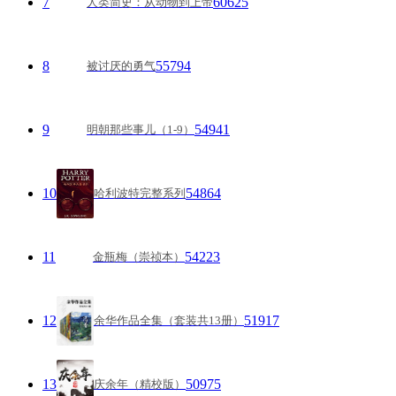
7
60625
人类简史：从动物到上帝
8
55794
被讨厌的勇气
9
54941
明朝那些事儿（1-9）
10
54864
哈利波特完整系列
11
54223
金瓶梅（崇祯本）
12
51917
余华作品全集（套装共13册）
13
50975
庆余年（精校版）