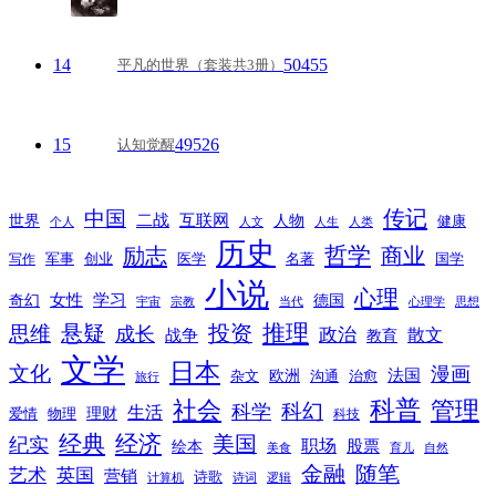
14
50455
平凡的世界（套装共3册）
15
49526
认知觉醒
传记
中国
互联网
世界
二战
人物
健康
个人
人文
人生
人类
历史
励志
哲学
商业
创业
医学
写作
军事
名著
国学
小说
心理
女性
奇幻
学习
德国
宇宙
宗教
当代
心理学
思想
推理
悬疑
投资
思维
成长
政治
散文
战争
教育
文学
日本
文化
漫画
法国
欧洲
沟通
治愈
杂文
旅行
科普
社会
管理
科幻
科学
生活
理财
爱情
物理
科技
经典
经济
美国
纪实
职场
绘本
股票
美食
育儿
自然
随笔
金融
艺术
英国
营销
诗歌
计算机
诗词
逻辑