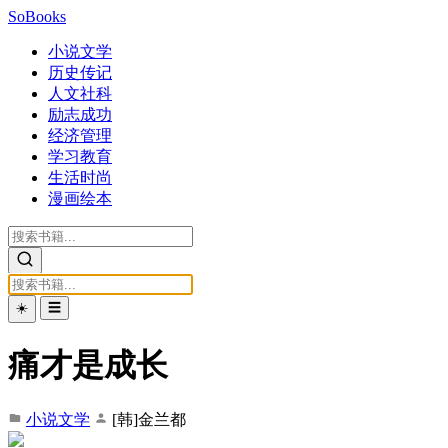
SoBooks
小说文学
历史传记
人文社科
励志成功
经济管理
学习教育
生活时尚
漫画绘本
☀️
☰
痛才是成长
小说文学
[韩]金兰都