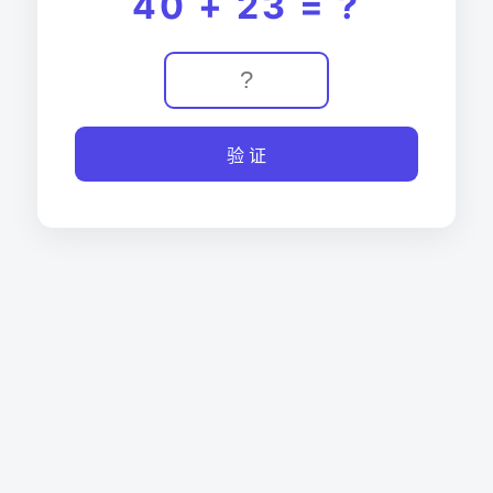
40 + 23 = ?
验 证