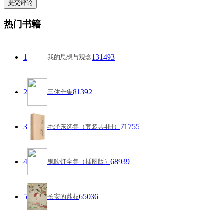
热门书籍
1
131493
我的思想与观念
2
81392
三体全集
3
71755
毛泽东选集（套装共4册）
4
68939
鬼吹灯全集（插图版）
5
65036
长安的荔枝