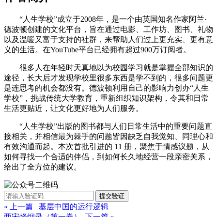
“人生学校”成立于2008年，是一个由英国知名作家阿兰·
德波顿创建的文化平台，旨在通过电影、工作坊、图书、礼物
以及温暖又富于支持的社群，来帮助人们过上更充实、更有意
义的生活。在YouTube平台已经拥有超过900万订阅者。
很多人在年轻时天真地以为校园学习就是掌握全部知识的
途径，长大后才发现学校里很多东西是学不到的，很多问题更
是连思考的机会都没有。德波顿利用自己的影响力创办“人生
学校”，挑战传统大学教育，重新组织知识架构，令其和日常
生活更贴近，让文化更好地为人们服务。
“人生学校”出版的图书都与人们日常生活中的重要问题直
接相关，并相信最为棘手的问题皆因缺乏自我觉知、同理心和
有效沟通而起。本次首批引进的 11 册，聚焦于情感议题，从
如何寻找一个合适的伴侣，到如何长久地经营一段亲密关系，
给出了全方位的建议。
提交验证
« 上一篇 基层中国的运行逻辑
两宋烽烟录（第一卷） 下一篇 »