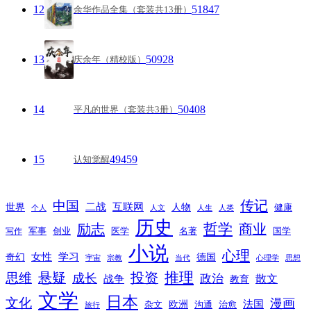
12
51847
余华作品全集（套装共13册）
13
50928
庆余年（精校版）
14
50408
平凡的世界（套装共3册）
15
49459
认知觉醒
传记
中国
互联网
世界
二战
人物
健康
个人
人文
人生
人类
历史
励志
哲学
商业
创业
医学
写作
军事
名著
国学
小说
心理
女性
奇幻
学习
德国
宇宙
宗教
当代
心理学
思想
推理
悬疑
投资
思维
成长
政治
散文
战争
教育
文学
日本
文化
漫画
法国
欧洲
沟通
治愈
杂文
旅行