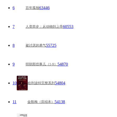
6
63446
百年孤独
7
60553
人类简史：从动物到上帝
8
55725
被讨厌的勇气
9
54870
明朝那些事儿（1-9）
10
54804
哈利波特完整系列
11
54138
金瓶梅（崇祯本）