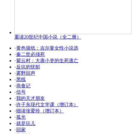
重读20世纪中国小说（全二册）
•
黄色墙纸：吉尔曼女性小说选
•
秦二世必须死
•
紫云村：大唐小吏的生死逃亡
•
反抗的忧郁
•
雾野回声
•
黑线
•
燕食记
•
信号
•
我的天才朋友
•
许子东现代文学课（增订本）
•
细读张爱玲（增订本）
•
孤光
•
就是玩儿
•
回家