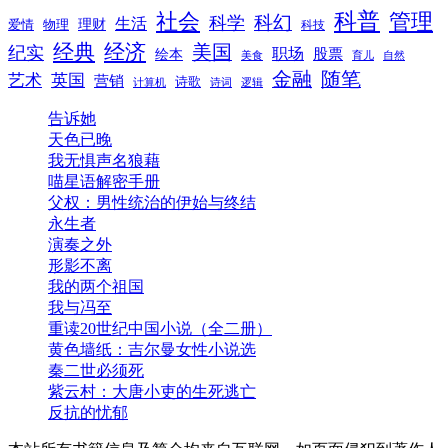
科普
社会
管理
科幻
科学
生活
理财
爱情
物理
科技
经典
经济
美国
纪实
职场
绘本
股票
美食
育儿
自然
随笔
金融
艺术
英国
营销
诗歌
计算机
诗词
逻辑
告诉她
天色已晚
我无惧声名狼藉
喵星语解密手册
父权：男性统治的伊始与终结
永生者
演奏之外
形影不离
我的两个祖国
我与冯至
重读20世纪中国小说（全二册）
黄色墙纸：吉尔曼女性小说选
秦二世必须死
紫云村：大唐小吏的生死逃亡
反抗的忧郁