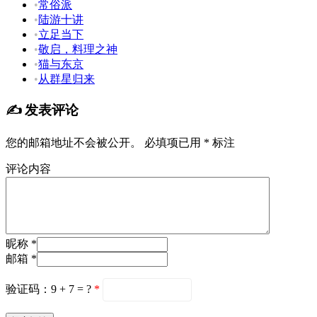
•
常俗派
•
陆游十讲
•
立足当下
•
敬启，料理之神
•
猫与东京
•
从群星归来
✍️ 发表评论
您的邮箱地址不会被公开。
必填项已用
*
标注
评论内容
昵称 *
邮箱 *
验证码：9 + 7 = ?
*