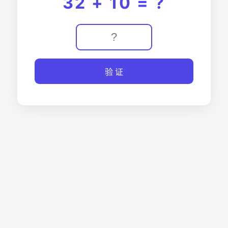
32 + 10 = ?
验 证