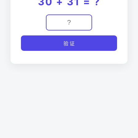
30 + 31 = ?
验 证