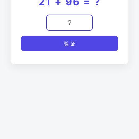
21 + 96 = ?
验 证