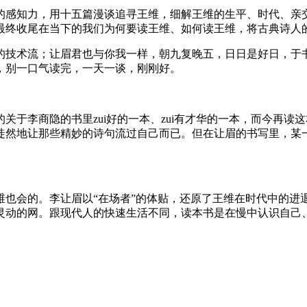
的感知力，用十五篇漫谈追寻王维，细解王维的生平、时代、亲
最终收尾在当下的我们为何要读王维、如何读王维，将古典诗人
的技术流；让眉君也与你我一样，朝九复晚五，日日是好日，于
来，别一口气读完，一天一谈，刚刚好。
关于李商隐的书里zui好的一本、zui有才华的一本，而今再
徒然地让那些精妙的诗句流过自己而已。但在让眉的书写里，某
维也会的。李让眉以“在场者”的体贴，还原了王维在时代中的进
灵动的网。跟现代人的快速生活不同，读本书是在慢中认识自己、