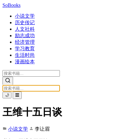
SoBooks
小说文学
历史传记
人文社科
励志成功
经济管理
学习教育
生活时尚
漫画绘本
🌙
☰
王维十五日谈
小说文学
李让眉