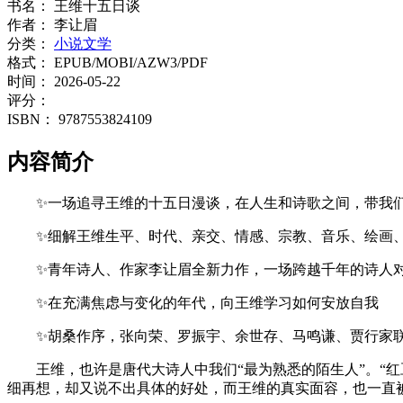
书名：
王维十五日谈
作者：
李让眉
分类：
小说文学
格式：
EPUB/MOBI/AZW3/PDF
时间：
2026-05-22
评分：
ISBN：
9787553824109
内容简介
✨一场追寻王维的十五日漫谈，在人生和诗歌之间，带我们
✨细解王维生平、时代、亲交、情感、宗教、音乐、绘画
✨青年诗人、作家李让眉全新力作，一场跨越千年的诗人
✨在充满焦虑与变化的年代，向王维学习如何安放自我
✨胡桑作序，张向荣、罗振宇、余世存、马鸣谦、贾行家
王维，也许是唐代大诗人中我们“最为熟悉的陌生人”。“
细再想，却又说不出具体的好处，而王维的真实面容，也一直被