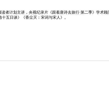
领读者计划主讲，央视纪录片《跟着唐诗去旅行·第二季》学术
隐十五日谈》《香尘灭：宋词与宋人》。