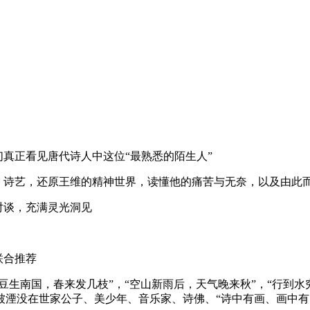
真正看见唐代诗人中这位“最熟悉的陌生人”
、诗艺，还原王维的精神世界，读懂他的痛苦与无奈，以及由此
对谈，充满灵光洞见
联合推荐
红豆生南国，春来发几枝”，“空山新雨后，天气晚来秋”，“行到
湮没在世家公子、美少年、音乐家、诗佛、“诗中有画、画中有 