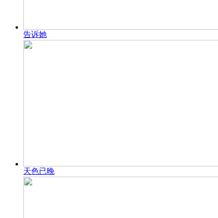
告诉她
天色已晚