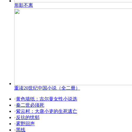
形影不离
重读20世纪中国小说（全二册）
•
黄色墙纸：吉尔曼女性小说选
•
秦二世必须死
•
紫云村：大唐小吏的生死逃亡
•
反抗的忧郁
•
雾野回声
•
黑线