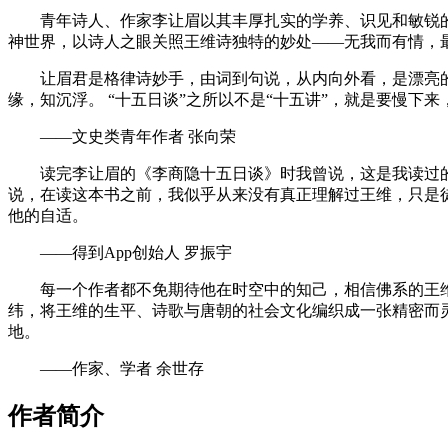
青年诗人、作家李让眉以其丰厚扎实的学养、识见和敏锐
神世界，以诗人之眼关照王维诗独特的妙处——无我而有情，
让眉君是格律诗妙手，由词到句说，从内向外看，是漂亮
缘，知沉浮。 “十五日谈”之所以不是“十五讲”，就是要慢下
——文史类青年作者 张向荣
读完李让眉的《李商隐十五日谈》时我曾说，这是我读过的
说，在读这本书之前，我似乎从来没有真正理解过王维，只是
他的自适。
——得到App创始人 罗振宇
每一个作者都不免期待他在时空中的知己，相信佛系的王
纬，将王维的生平、诗歌与唐朝的社会文化编织成一张精密而
地。
——作家、学者 余世存
作者简介