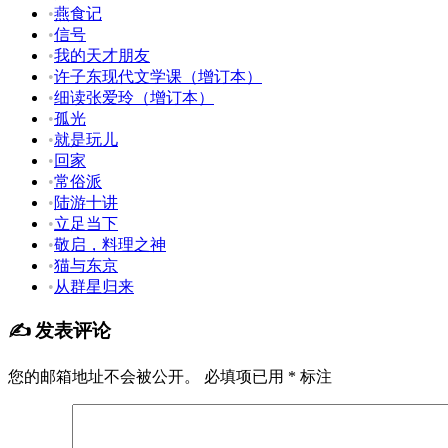
•
燕食记
•
信号
•
我的天才朋友
•
许子东现代文学课（增订本）
•
细读张爱玲（增订本）
•
孤光
•
就是玩儿
•
回家
•
常俗派
•
陆游十讲
•
立足当下
•
敬启，料理之神
•
猫与东京
•
从群星归来
✍️ 发表评论
您的邮箱地址不会被公开。
必填项已用
*
标注