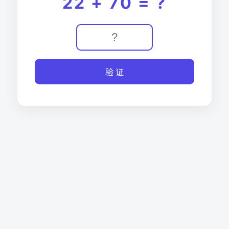
22 + 70 = ?
验 证