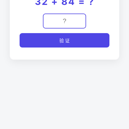
32 + 84 = ?
验 证