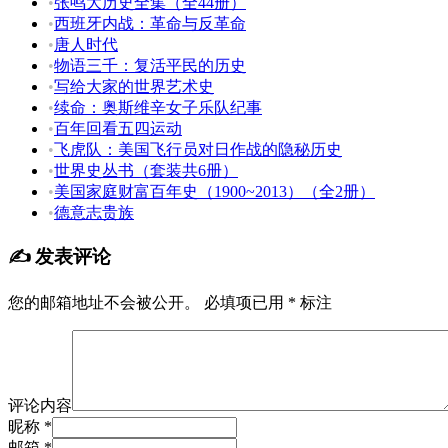
•
张鸣大历史全集（全44册）
•
西班牙内战：革命与反革命
•
唐人时代
•
物语三千：复活平民的历史
•
写给大家的世界艺术史
•
续命：奥斯维辛女子乐队纪事
•
百年回看五四运动
•
飞虎队：美国飞行员对日作战的隐秘历史
•
世界史丛书（套装共6册）
•
美国家庭财富百年史（1900~2013）（全2册）
•
德意志贵族
✍️ 发表评论
您的邮箱地址不会被公开。
必填项已用
*
标注
评论内容
昵称 *
邮箱 *