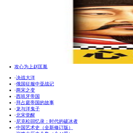
攻心为上赵匡胤
•
决战大洋
•
俄国征服中亚战记
•
两宋之变
•
西班牙帝国
•
拜占庭帝国的故事
•
龙与洋鬼子
•
北宋觉醒
•
尼克松回忆录：时代的破冰者
•
中国艺术史（全新修订版）