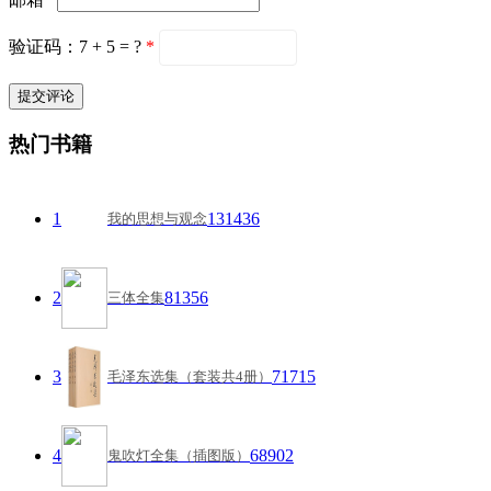
验证码：7 + 5 = ?
*
热门书籍
1
131436
我的思想与观念
2
81356
三体全集
3
71715
毛泽东选集（套装共4册）
4
68902
鬼吹灯全集（插图版）