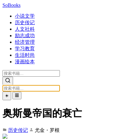
SoBooks
小说文学
历史传记
人文社科
励志成功
经济管理
学习教育
生活时尚
漫画绘本
☀️
☰
奥斯曼帝国的衰亡
历史传记
尤金・罗根