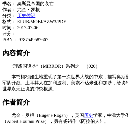
书名：
奥斯曼帝国的衰亡
作者：
尤金・罗根
分类：
历史传记
格式：
EPUB/MOBI/AZW3/PDF
时间：
2017-07-06
评分：
ISBN：
9787549587667
内容简介
“理想国译丛”（MIRROR）系列之一（020）
本书栩栩如生地重现了第一次世界大战的中东，描写奥斯
军队开战。土耳其人在加利波利、美索不达米亚和加沙，给协
世界永无止境的冲突根源。
作者简介
尤金・罗根（Eugene Rogan），英国
历史
学家，牛津大学
（Albert Hourani Prize），另有畅销作《阿拉伯人》。