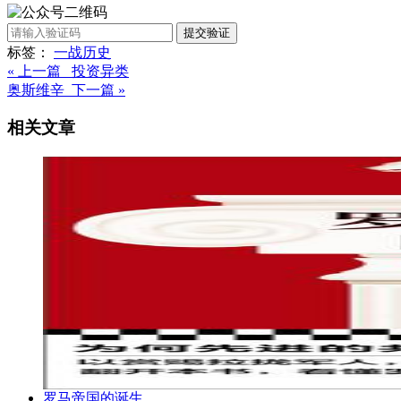
提交验证
标签：
一战
历史
« 上一篇 投资异类
奥斯维辛 下一篇 »
相关文章
罗马帝国的诞生