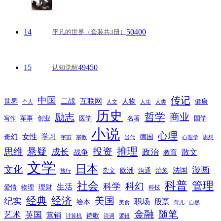
14
50400
平凡的世界（套装共3册）
15
49450
认知觉醒
传记
中国
互联网
世界
二战
人物
健康
个人
人文
人生
人类
历史
励志
哲学
商业
创业
医学
写作
军事
名著
国学
小说
心理
女性
奇幻
学习
德国
宇宙
宗教
当代
心理学
思想
推理
悬疑
投资
思维
成长
政治
散文
战争
教育
文学
日本
文化
漫画
法国
欧洲
沟通
治愈
杂文
旅行
科普
社会
管理
科幻
科学
生活
理财
爱情
物理
科技
经典
经济
美国
纪实
职场
绘本
股票
美食
育儿
自然
随笔
金融
艺术
英国
营销
诗歌
计算机
诗词
逻辑