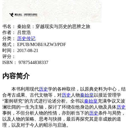
书名：
秦始皇：穿越现实与历史的思辨之旅
作者：
吕世浩
分类：
历史传记
格式：
EPUB/MOBI/AZW3/PDF
时间：
2017-08-21
评分：
ISBN：
9787544838337
内容简介
本书利用现代
历史
学的各种取径，以原典史料为中心，结
合考古成果、古代文物等，对
历史
人物
秦始皇
以接近管理学
“案例研究”的方式进行论述分析。全书以
秦始皇
充满争议又波
澜壮阔的一生为主轴，探讨了环绕在他身边的人物及具体
历史
事例，不但分析人物的性情，亦剖析当下的
历史
条件与局势，
以及人物的策略、思考与抉择，最后再探究其是非成败的道
理，以及对于今人的昭示与启迪。