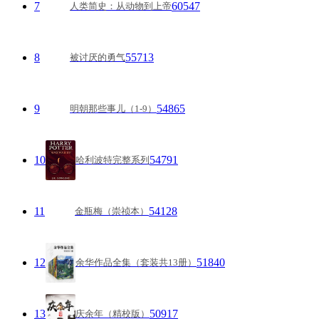
7
60547
人类简史：从动物到上帝
8
55713
被讨厌的勇气
9
54865
明朝那些事儿（1-9）
10
54791
哈利波特完整系列
11
54128
金瓶梅（崇祯本）
12
51840
余华作品全集（套装共13册）
13
50917
庆余年（精校版）