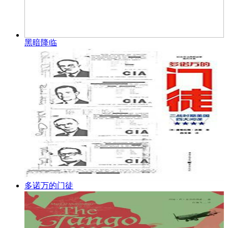
黑暗降临
多诺万的门徒