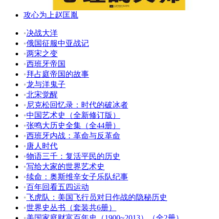
攻心为上赵匡胤
•
决战大洋
•
俄国征服中亚战记
•
两宋之变
•
西班牙帝国
•
拜占庭帝国的故事
•
龙与洋鬼子
•
北宋觉醒
•
尼克松回忆录：时代的破冰者
•
中国艺术史（全新修订版）
•
张鸣大历史全集（全44册）
•
西班牙内战：革命与反革命
•
唐人时代
•
物语三千：复活平民的历史
•
写给大家的世界艺术史
•
续命：奥斯维辛女子乐队纪事
•
百年回看五四运动
•
飞虎队：美国飞行员对日作战的隐秘历史
•
世界史丛书（套装共6册）
•
美国家庭财富百年史（1900~2013）（全2册）