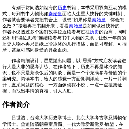
有别于坊间浩如烟海的
历史
书籍，本书采用双向互动的模
式，每到书中人物比如
秦始皇
面临人生重大抉择的关键时刻，
作者就会要读者先把书合上，设想“如果你是
秦始皇
，你会怎
么做？”接着再把书翻开来，看看
秦始皇
是如何做出抉择的。
作者不仅透过多个案例故事拉近读者与过往
历史
的距离，同时
还利用“换位思考”连结读者与书中人物的关系，让数千年前的
历史人物不再只是纸上冷冰冰的几行描述，而是可理解、可揣
摩，甚至可感同身受的具象血肉。
作者精细设计，层层抛出问题，以“思辨”方式启发读者进
行大是大非的思考训练。在作者笔下，历史不再是冰冷的知
识，也不只是茶余饭后的闲谈，而是一个个充满参考价值的个
案研究。阅读本书，给人的感觉一方面像剥洋葱，一片一片剥
开，直采问题的核心；一方面像侦探小说，一点一点搜集证
据，而找出事情的真相，引人入胜。
作者简介
吕世浩，台湾大学历史学博士、北京大学考古学及博物馆
学博士。曾追随清朝皇室后裔、一代大儒爱新觉罗‧毓鋆，在