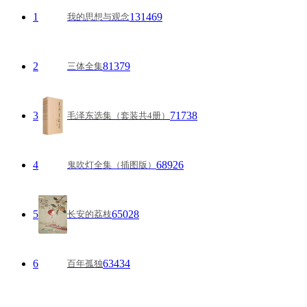
1
131469
我的思想与观念
2
81379
三体全集
3
71738
毛泽东选集（套装共4册）
4
68926
鬼吹灯全集（插图版）
5
65028
长安的荔枝
6
63434
百年孤独