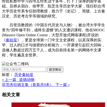
传统私塾中学习四书五经长达十多年，打下了深厚的国学基
础。后师从宿白、徐苹芳、阮芝生等历史学大家，现任职台湾
大学历史学系专任助理教授，致力于《史记》、简牍、上古秦
汉史、历史考古学等领域的研究。
吕世浩教授的《中国古代历史与人物》，被台湾大学学生
誉为“四年修不到，成终生遗憾”的人文通识课程。他在MOOC
(Massive Open Online Course，大型开放式网络课程)开设的
《
秦始皇
》，更是全球第一门中文文史课程，以其深厚的实
学、过人的口才与缜密的分析能力，一开课便引起巨大回响，
选修人数超过四万五千人，成为目前排名第一的网络中文课
程，学生遍及全世界。
提交验证
标签：
历史
秦始皇
« 上一篇 道德动物
菲茨杰拉德文集（套装共9本） 下一篇 »
相关文章