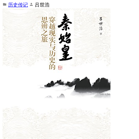
历史传记
吕世浩