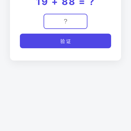
19 + 88 = ?
验 证