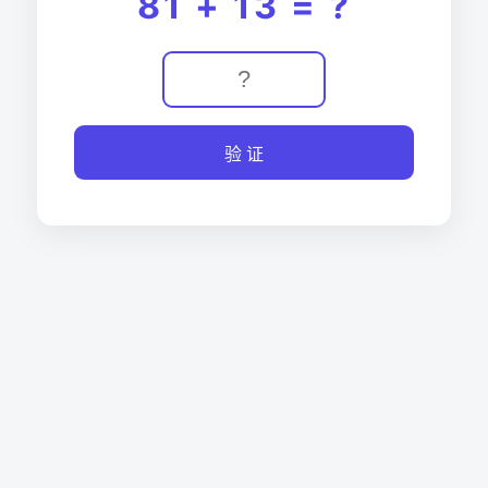
81 + 13 = ?
验 证